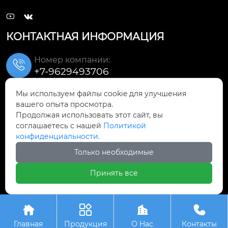


КОНТАКТНАЯ ИНФОРМАЦИЯ
Номер компании:

+7-9629493706
Мы используем файлы cookie для улучшения
Электронная почта:

вашего опыта просмотра.
qishuai@zbqishuai.cn
Продолжая использовать этот сайт, вы
соглашаетесь с нашей
Политикой
Адресс компании:
конфиденциальности.
Восток деревни Наньци, поселок

Фэнхуан, район Линьцзы, город
Только необходимые
Цзыбо, провинция Шаньдун
Принять все
Авторское право©ООО Шаньдун Цишуай




Износостойкое Оборудование
Главная
Продукция
О Hас
Контакты