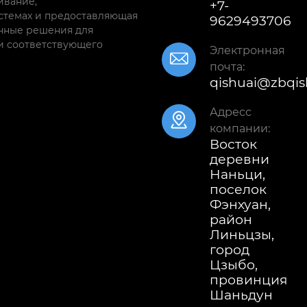
ивание,
+7-
стемах и предоставляющая
9629493706
чные решения для
и соответствующего
Электронная

почта:
qishuai@zbqis
Адресс

компании:
Восток
деревни
Наньци,
поселок
Фэнхуан,
район
Линьцзы,
город
Цзыбо,
провинция
Шаньдун