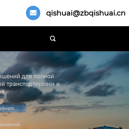
qishuai@zbqishuai.cn

