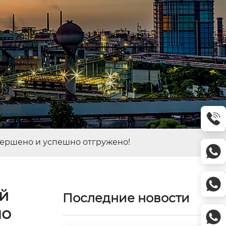
вершено и успешно отгружено!
ой
Последние новости
но