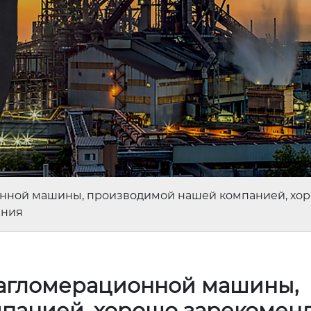
нной машины, производимой нашей компанией, хор
ания
агломерационной машины,
панией, хорошо зарекомен