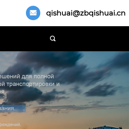
qishuai@zbqishuai.cn

