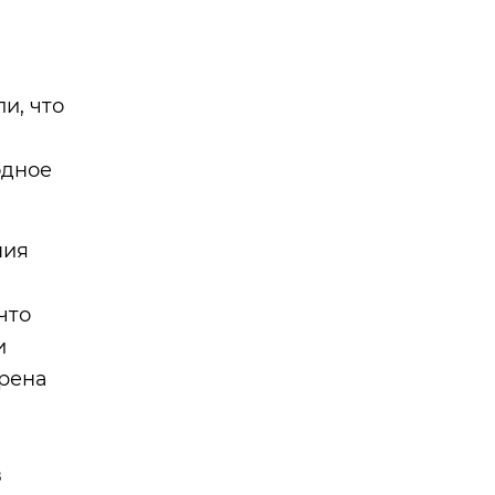
и, что
одное
ния
что
и
ерена
в