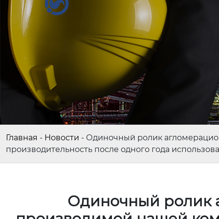
Главная
-
Новости
-
Одиночный ролик агломерацио
производительность после одного года использов
Одиночный ролик 
производимой нашей ком