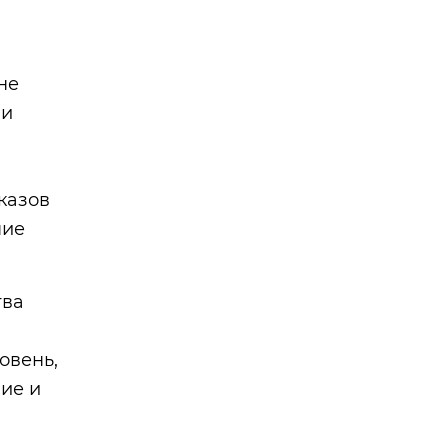
не
 и
казов
ние
тва
овень,
ие и