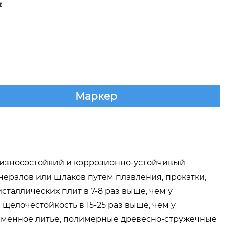

Маркер
 износостойкий и коррозионно-устойчивый
ералов или шлаков путем плавления, прокатки,
таллических плит в 7-8 раз выше, чем у
и щелочестойкость в 15-25 раз выше, чем у
каменное литье, полимерные древесно-стружечные