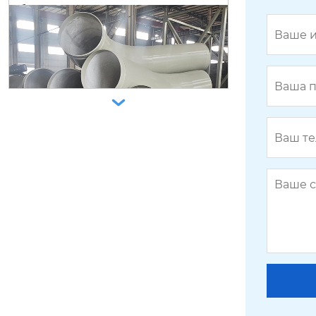

биметаллические износостойкие
композитные трубы