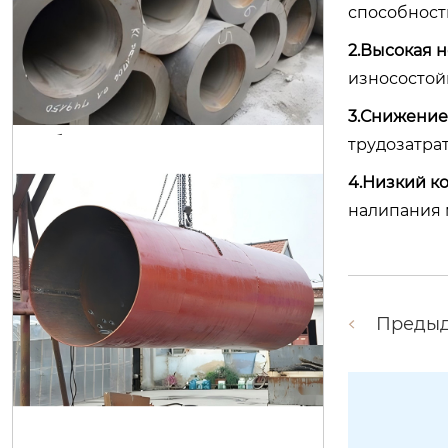
способност
труба с наплавлением карбида хр
2.Высокая 
ома
износостой
3.Снижение
трудозатрат
4.Низкий к
налипания 
Преды
трубы с наплавленным износосто
йким слоем