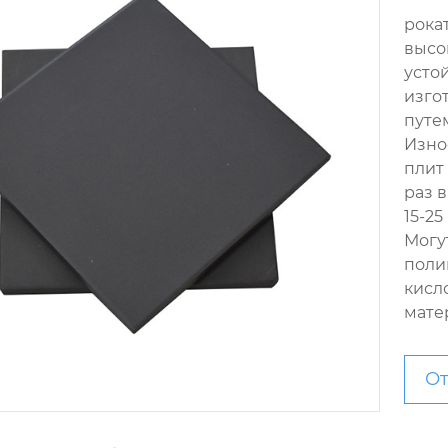
рока
высо
усто
изго
путе
Изно
плит 
раз в
15-2
Могу
поли
кисл
мате
От