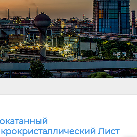
окатанный
крокристаллический Лист