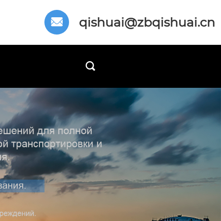
qishuai@zbqishuai.cn

