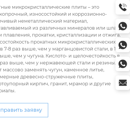
тные микрокристаллические плиты – это
копрочный, износостойкий и коррозионно-
йчивый неметаллический материал,
тавливаемый из различных минералов или шлаков
м плавления, прокатки, кристаллизации и отжига.
состойкость прокатных микрокристаллических
в 7-8 раз выше, чем у марганцовистой стали, в 15-20
ыше, чем у чугуна. Кислото- и щелочестойкость в
5 раз выше, чем у нержавеющей стали и резины.
т массово заменять чугун, каменное литье,
мерные древесно-стружечные плиты,
отоупорный кирпич, гранит, мрамор и другие
риалы.
править заявку