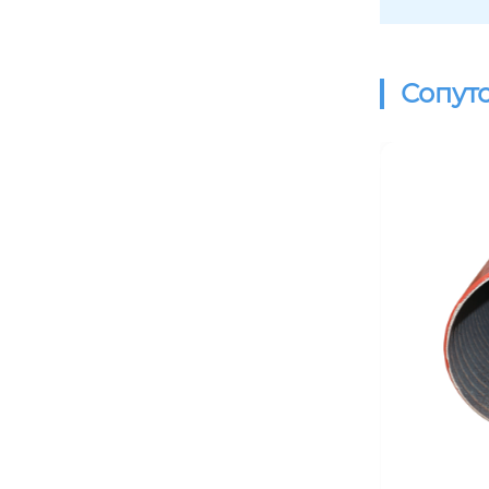
Сопут
биметаллическая литейная износ
остойкая труба
сварная труба cco