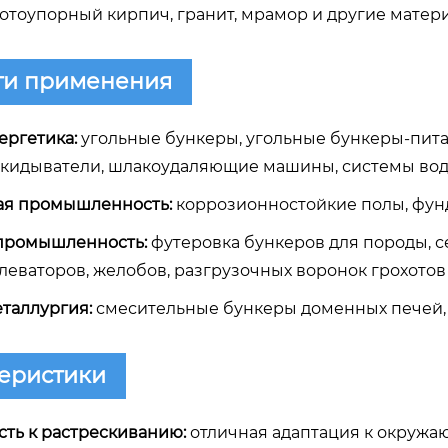
лотоупорный кирпич, гранит, мрамор и другие матер
ти применения
ергетика:
угольные бункеры, угольные бункеры-питат
кидыватели, шлакоудаляющие машины, системы водо
ая промышленность:
коррозионностойкие полы, фунд
 промышленность:
футеровка бункеров для породы, с
еваторов, желобов, разгрузочных воронок грохотов 
еталлургия:
смесительные бункеры доменных печей, б
еристики
сть к растрескиванию:
отличная адаптация к окружаю