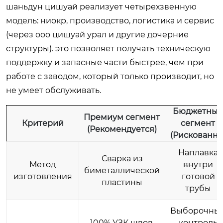
шаньдун цишуай реализует четырехзвенную
модель: ниокр, производство, логистика и сервис
(через ооо цишуай урал и другие дочерние
структуры). это позволяет получать техническую
поддержку и запасные части быстрее, чем при
работе с заводом, который только производит, но
не умеет обслуживать.
Бюджетны
Премиум сегмент
Критерий
сегмент
(Рекомендуется)
(Рискованно
Наплавка
Сварка из
Метод
внутри
биметаллической
изготовления
готовой
пластины
трубы
Выборочны
100% УЗК швов,
контроль