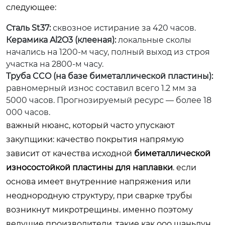
следующее:
Сталь St37:
сквозное истирание за 420 часов.
Керамика Al2O3 (клееная):
локальные сколы
начались на 1200-м часу, полный выход из строя
участка на 2800-м часу.
Труба CCO (на базе биметаллической пластины):
равномерный износ составил всего 1.2 мм за
5000 часов. Прогнозируемый ресурс — более 18
000 часов.
важный нюанс, который часто упускают
закупщики: качество покрытия напрямую
зависит от качества исходной
биметаллической
износостойкой пластины для наплавки
. если
основа имеет внутренние напряжения или
неоднородную структуру, при сварке трубы
возникнут микротрещины. именно поэтому
ведущие производители, такие как ооо шаньдун