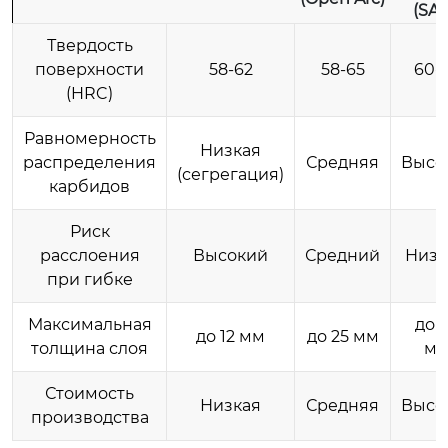
(SA
Твердость
поверхности
58-62
58-65
60-
(HRC)
Равномерность
Низкая
распределения
Средняя
Высо
(сегрегация)
карбидов
Риск
расслоения
Высокий
Средний
Низк
при гибке
Максимальная
до 
до 12 мм
до 25 мм
толщина слоя
м
Стоимость
Низкая
Средняя
Высо
производства