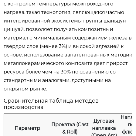
с контролем температуры межпроходного
нагрева. такая технология, являющаяся частью
интегрированной экосистемы группы шаньдун
цишуай, позволяет получать композитный
материал с минимальным содержанием железа в
твердом слое (менее 3%) и высокой адгезией к
основе. использование запатентованных методик
металлокерамического композита дает прирост
ресурса более чем на 30% по сравнению со
стандартными аналогами, доступными на
открытом рынке.
Сравнительная таблица методов
производства
Напла
Дуговая
Прокатка (Cast
по
Параметр
наплавка
& Roll)
флюс
(Open Arc)