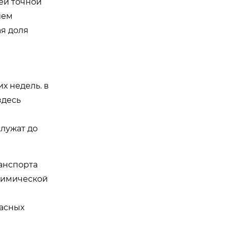
ей точной
ием
ая доля
х недель. в
здесь
служат до
анспорта
 химической
пасных