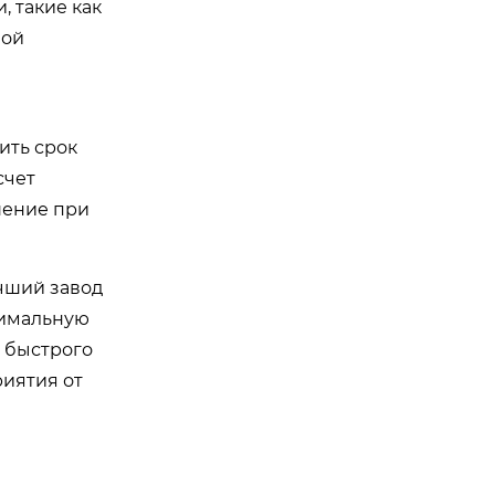
, такие как
вой
ить срок
счет
шение при
чший завод
тимальную
ь быстрого
иятия от