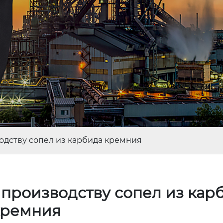
одству сопел из карбида кремния
производству сопел из кар
кремния