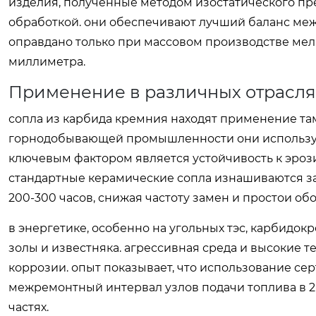
изделия, полученные методом изостатического пр
обработкой. они обеспечивают лучший баланс меж
оправдано только при массовом производстве мелк
миллиметра.
Применение в различных отрасл
сопла из карбида кремния находят применение там,
горнодобывающей промышленности они используют
ключевым фактором является устойчивость к эроз
стандартные керамические сопла изнашиваются за 2
200-300 часов, снижая частоту замен и простои об
в энергетике, особенно на угольных тэс, карбид
золы и известняка. агрессивная среда и высокие
коррозии. опыт показывает, что использование с
межремонтный интервал узлов подачи топлива в 2-
частях.