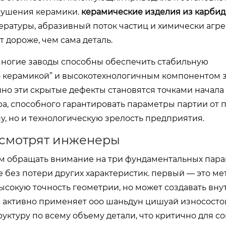
рушения керамики.
керамические изделия из карби
пературы, абразивный поток частиц и химически агр
 дороже, чем сама деталь.
ногие заводы способны обеспечить стабильную
о керамикой” и высокотехнологичным компонентом 
нно эти скрытые дефекты становятся точками начал
а, способного гарантировать параметры партии от 
у, но и технологическую зрелость предприятия.
о смотрят инженеры
м обращать внимание на три фундаментальных пара
 без потери других характеристик. первый — это ме
ысокую точность геометрии, но может создавать вн
е активно применяет
ооо шаньдун цишуай износосто
руктуру по всему объему детали, что критично для с