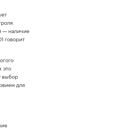
ует
троля
й — наличие
01 говорит
огого
. это
у выбор
овием для
кие