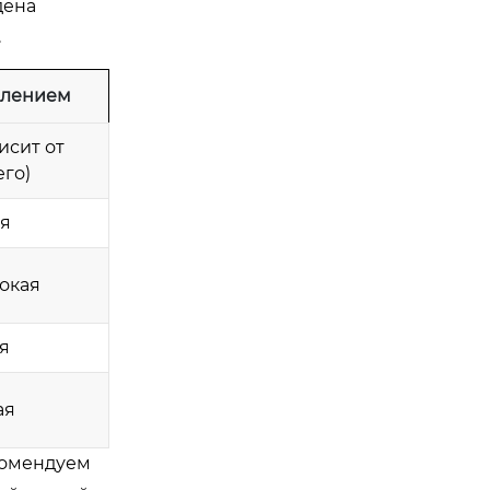
дена
.
влением
исит от
го)
я
окая
я
ая
комендуем