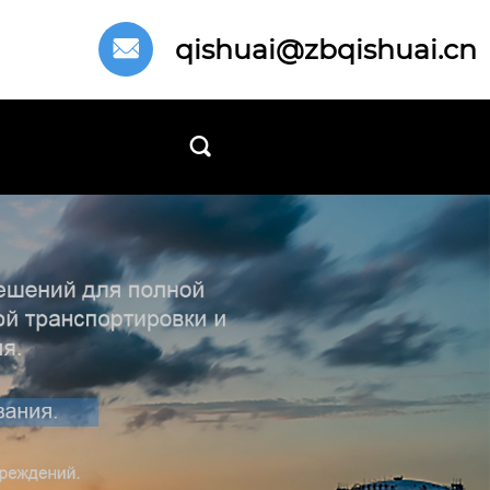
qishuai@zbqishuai.cn

