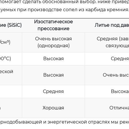
помогает сделать обоснованный выбор. ниже приве
зуемых при производстве сопел из карбида кремния
Изостатическое
е (SiSiC)
Литье под да
прессование
Очень высокая
Средняя (зав
/см³)
(однородная)
связующе
00°C)
Высокая
Средня
еской
Высокая
Очень выс
Средняя
Высока
а
Хорошая
Отличн
рнодобывающей и энергетической отраслях мы ре