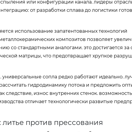
аспыления или конфигурации канала. лидеры отрасли
теграцию: от разработки сплава до логистики гото
ется использование запатентованных технологий
металлокерамических композитов позволяет увелич
ию со стандартными аналогами. это достигается за 
ической матрицы, что предотвращает хрупкое разру
. универсальные сопла редко работают идеально. лу
 рассчитать гидродинамику потока и предложить оп
как следствие, износ внутренних стенок. возможност
зводства отличает технологически развитые предпр
 литье против прессования