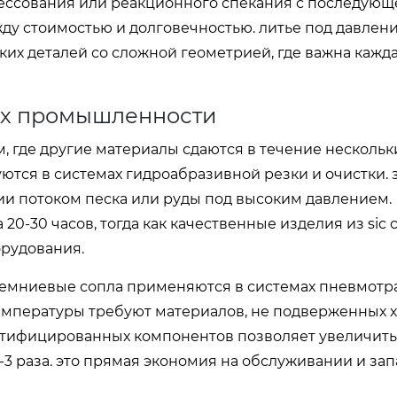
ессования или реакционного спекания с последующ
ду стоимостью и долговечностью. литье под давлен
их деталей со сложной геометрией, где важна кажд
ях промышленности
 где другие материалы сдаются в течение нескольки
ся в системах гидроабразивной резки и очистки. 
ии потоком песка или руды под высоким давлением.
0-30 часов, тогда как качественные изделия из sic 
орудования.
окремниевые сопла применяются в системах пневмотр
 температуры требуют материалов, не подверженных
ертифицированных компонентов позволяет увеличить
3 раза. это прямая экономия на обслуживании и за