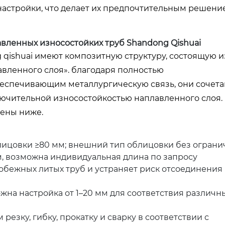
настройки, что делает их предпочтительным решени
ленных износостойких труб Shandong Qishuai
qishuai имеют композитную структуру, состоящую и
авленного слоя». благодаря полностью
еспечивающим металлургическую связь, они сочет
лючительной износостойкостью наплавленного слоя.
ены ниже.
лицовки ≥80 мм; внешний тип облицовки без огран
2 м, возможна индивидуальная длина по запросу
робежных литых труб и устраняет риск отсоединения
можна настройка от 1–20 мм для соответствия различ
резку, гибку, прокатку и сварку в соответствии с