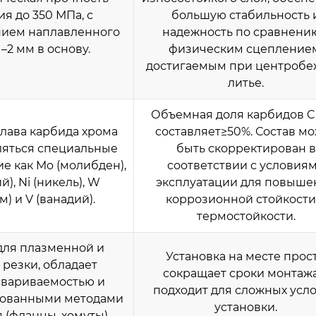
я до 350 МПа, с
большую стабильность 
ием наплавленного
надежность по сравнени
1–2 мм в основу.
физическим сцепление
достигаемым при центроб
литье.
Объемная доля карбидов C
плава карбида хрома
составляет≥50%. Состав м
ляться специальные
быть скорректирован в
ие как Mo (молибден),
соответствии с условия
), Ni (никель), W
эксплуатации для повыше
) и V (ванадий).
коррозионной стойкости
термостойкости.
для плазменной и
Установка на месте прост
 резки, обладает
сокращает сроки монтажа
свариваемостью и
подходит для сложных усл
рованными методами
установки.
 (фланцы, хомуты).