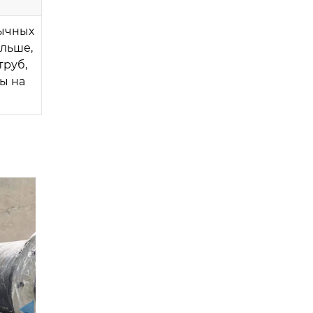
бычных
ольше,
труб,
ы на