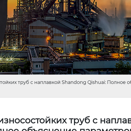
тойких труб с наплавкой Shandong Qishuai: Полное
износостойких труб с напла
олное объяснение параметро