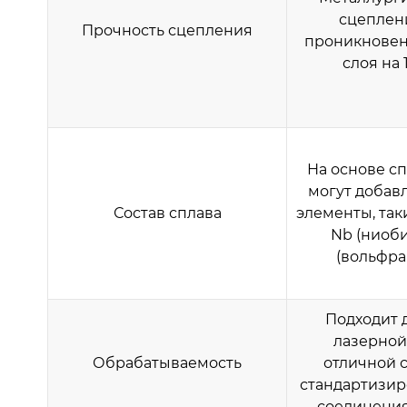
сцеплени
Прочность сцепления
проникновен
слоя на 
На основе с
могут добав
Состав сплава
элементы, так
Nb (ниобий
(вольфрам
Подходит 
лазерной
Обрабатываемость
отличной 
стандартизи
соединения