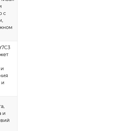
и
ю с
м,
ежном
r7C3
ожет
ми
ния
 и
а,
 и
овий