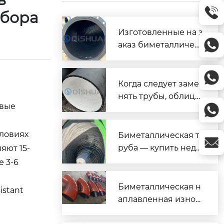
ыбора
Изготовленные на з
аказ биметалличес
кие износостойкие
композитные труб
ы готовы к отправк
Когда следует заме
е в Россию
нять трубы, облицо
овые
ванные глиноземно
й керамикой, и опти
мизировать Вашу и
ловиях
Биметаллическая т
зносостойкую систе
руба — купить недо
яют 15-
му трубопроводов
рого от производит
 3-6
еля
Биметаллическая н
istant
аплавленная износ
остойкая труба для