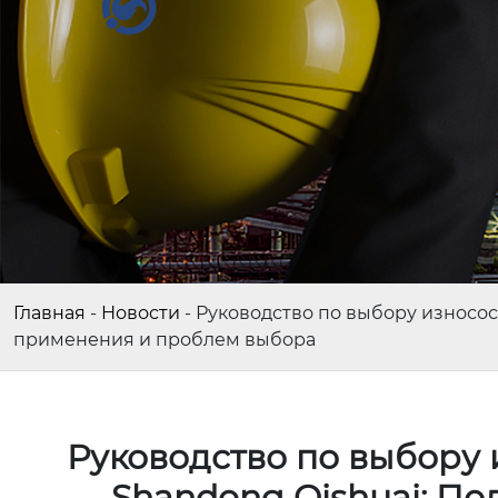
Главная
-
Новости
-
Руководство по выбору износос
применения и проблем выбора
Руководство по выбору 
Shandong Qishuai: П