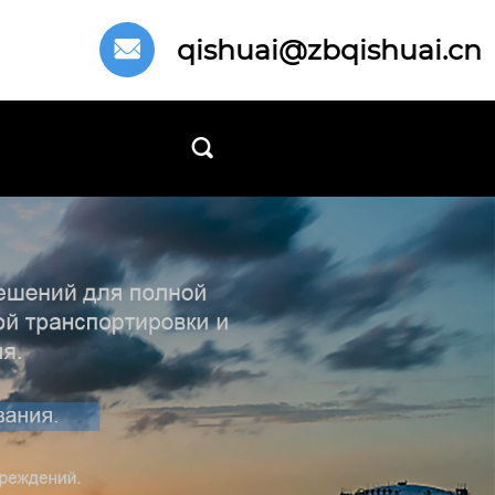
qishuai@zbqishuai.cn

