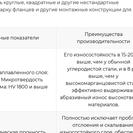
 круглые, квадратные и другие нестандартные
сварку фланцев и другие монтажные конструкции для
Преимущества
ные показатели
производительности
Его износостойкость в 15-20
выше, чем у обычной
углеродистой стали, и в 8 
аплавленного слоя:
выше, чем у
 Микротвердость
высокомарганцовистой ст
ма: HV 1800 и выше
эффективно выдержива
абразивный износ высокотв
материалов.
Полностью исключает про
отслоения и скалывани
ческая прочность
износостойкого слоя, обесп