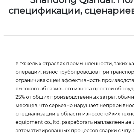
спецификации, сценарие
в тяжелых отраслях промышленности, таких к
операции, износ трубопроводов при транспо
ограничивающей эффективность производства
высокого абразивного износа простои оборудо
25% от общих производственных затрат. обыч
месяцев, что серьезно нарушает непрерывнос
специализации в области износостойких техно
equipment co., ltd. разработать наплавленны
автоматизированных процессов сварки с чпу.