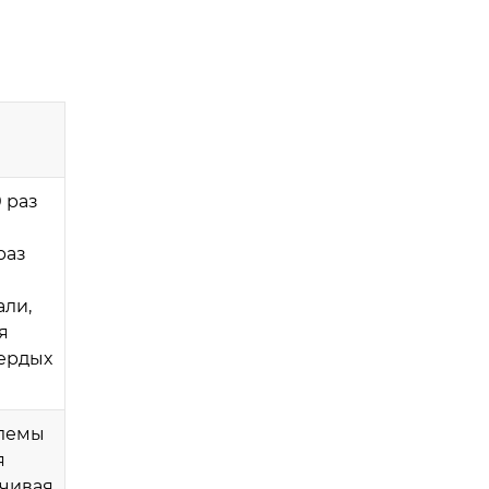
 раз
раз
али,
я
ердых
блемы
я
ечивая