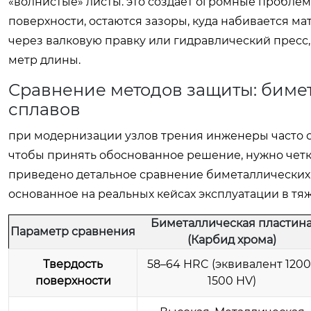
«волнистые» листы. это создает огромные пробле
поверхности, остаются зазоры, куда набивается ма
через валковую правку или гидравлический пресс,
метр длины.
Сравнение методов защиты: биме
сплавов
при модернизации узлов трения инженеры часто 
чтобы принять обоснованное решение, нужно четк
приведено детальное сравнение биметаллических 
основанное на реальных кейсах эксплуатации в тя
Биметаллическая пластин
Параметр сравнения
(Карбид хрома)
Твердость
58–64 HRC (эквивалент 1200
поверхности
1500 HV)