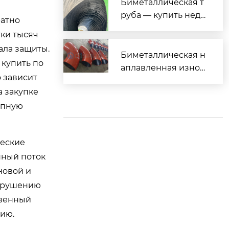
мизировать Вашу и
Биметаллическая т
зносостойкую систе
руба — купить недо
атно
му трубопроводов
рого от производит
тки тысяч
еля
ала защиты.
Биметаллическая н
 купить по
аплавленная износ
о зависит
остойкая труба для
а закупке
тяжёлых условий эк
упную
сплуатации
ческие
нный поток
новой и
азрушению
твенный
цию.