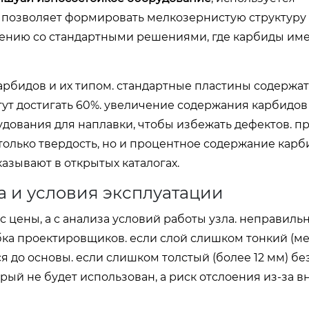
я позволяет формировать мелкозернистую структуру
нению со стандартными решениями, где карбиды им
рбидов и их типом. стандартные пластины содержат
гут достигать 60%. увеличение содержания карбидо
удования для наплавки, чтобы избежать дефектов. п
только твердость, но и процентное содержание кар
казывают в открытых каталогах.
а и условия эксплуатации
 цены, а с анализа условий работы узла. неправил
ка проектировщиков. если слой слишком тонкий (ме
 до основы. если слишком толстый (более 12 мм) бе
рый не будет использован, а риск отслоения из-за 