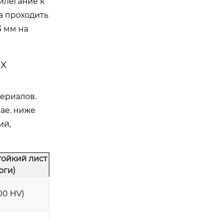
илегание к
а проходить
3 мм на
х
ериалов.
ае. ниже
ий,
ойкий лист
оги)
00 HV)