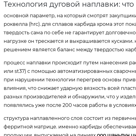
Технология дуговой наплавки: что
основной параметр, на который смотрят закупщики
роквелла (hrc). для сплавов карбида хрома этот по
твердость сама по себе не гарантирует долговечно
нагрузке он трескается и выкрашивается кусками.
решением является баланс между твердостью кар
процесс наплавки происходит путем нанесения рас
или st37) с помощью автоматизированных сварочн
при нарушении технологии перегрев основы приво
влияния, что снижает ударную вязкость всей пла
разных производителей и обнаружили, что у изд
появлялись уже после 200 часов работы в условия
структура наплавленного слоя состоит из первичн
ферритной матрице. именно карбиды обеспечивают
продукции, выпускаемой на линиях
ооо шаньдун ц