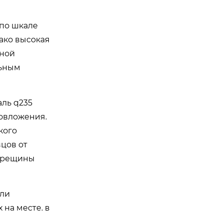
 по шкале
нако высокая
рной
льным
аль q235
ловложения.
кого
цов от
отрещины
или
на месте. в