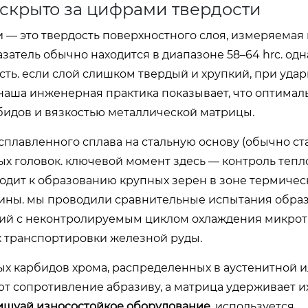
 скрыто за цифрами твердости
 — это твердость поверхностного слоя, измеряемая
казатель обычно находится в диапазоне 58–64 hrc. од
сть. если слой слишком твердый и хрупкий, при уда
 наша инженерная практика показывает, что оптима
бидов и вязкостью металлической матрицы.
плавленного сплава на стальную основу (обычно ст
ых головок. ключевой момент здесь — контроль теп
дит к образованию крупных зерен в зоне термичес
стины. мы проводили сравнительные испытания образ
елий с неконтролируемым циклом охлаждения микр
х транспортировки железной руды.
ых карбидов хрома, распределенных в аустенитной 
 сопротивление абразиву, а матрица удерживает их 
ишуай износостойкое оборудование
, используется