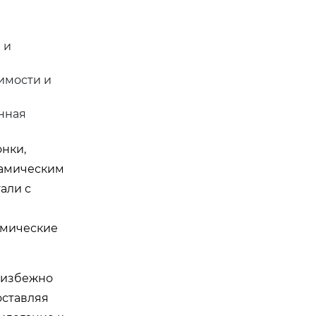
 и
имости и
нная
онки,
намическим
али с
рмические
еизбежно
оставляя