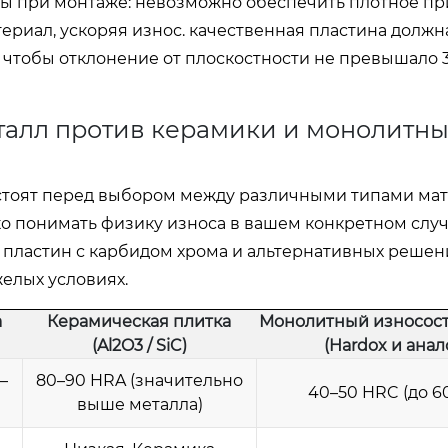
мы при монтаже: невозможно обеспечить плотное пр
териал, ускоряя износ. качественная пластина должн
 чтобы отклонение от плоскостности не превышало 
талл против керамики и монолитны
стоят перед выбором между различными типами мат
о понимать физику износа в вашем конкретном случ
пластин с карбидом хрома и альтернативных решен
желых условиях.
а
Керамическая плитка
Монолитный износост
(Al2O3 / SiC)
(Hardox и анал
–
80–90 HRA (значительно
40–50 HRC (до 6
выше металла)