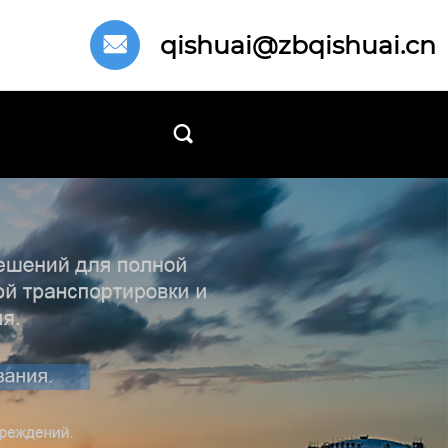
qishuai@zbqishuai.cn

