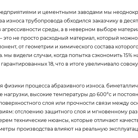
редприятиями и цементными заводами мы неоднокр
-за износа трубопровода обходился заказчику в деся
в агрессивности среды, а в неверном выборе матери
 это не просто расходный материал, который можно
онент, от геометрии и химического состава которог
 мы видели случаи, когда попытка сэкономить 15% н
 гарантированных 18, что в итоге увеличивало совок
я физики процесса абразивного износа. биметалли
е нагрузки, высокие температуры до 600°c и постоя
поверхностного слоя или прочности связи между ос
твиям: отслоению защитного слоя и мгновенному р
берем технические нюансы, которые отличают качес
раметры производства влияют на реальную эксплуата