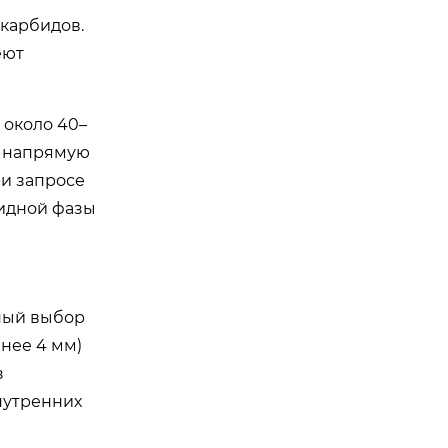
 карбидов.
еют
 около 40–
в напрямую
ри запросе
бидной фазы
ьный выбор
нее 4 мм)
з
внутренних