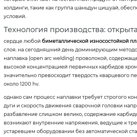
холдинги, такие как группа шаньдун цишуай, обе
условий.
Технология производства: открыта
сердце любой
биметаллической износостойкой пл
слоя. на сегодняшний день доминирующим методо
наплавка (open arc welding) проволокой, содержащ
высокой концентрацией первичных карбидов хрома (
значительно превосходит твердость кварцевого пес
около 1200 hv.
однако сам процесс наплавки требует строгого ко
дуги и скорость движения сварочной головки нап
разбавление слишком велико, содержание карбидо
возникают внутренние напряжения, ведущие к тре
устаревшем оборудовании без автоматической ста