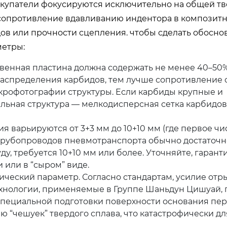
купатели фокусируются исключительно на общей тв
ет сопротивление вдавливанию индентора в композит
идов или прочности сцепления. чтобы сделать обосн
метры:
венная пластина должна содержать не менее 40–50
распределения карбидов, тем лучше сопротивление
крофотографии структуры. Если карбиды крупные и
льная структура — мелкодисперсная сетка карбидов
я варьируются от 3+3 мм до 10+10 мм (где первое чи
 трубопроводов пневмотранспорта обычно достаточно
, требуется 10+10 мм или более. Уточняйте, гарант
или в “сыром” виде.
ический параметр. Согласно стандартам, усилие отр
хнологии, применяемые в Группе Шаньдун Цишуай,
 специальной подготовки поверхности основания пе
ю “чешуек” твердого сплава, что катастрофически дл