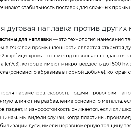
спечивают стабильность поставок для сложных пром
я дуговая наплавка против других
астины для наплавки
— это технология нанесения т
м в тяжелой промышленности является открытая ду
ей карбиды хрома. этот метод позволяет создавать сл
cr7c3), которые имеют микротвердость до 1800 hv. 
ка (основного абразива в горной добыче), которая 
нтроля параметров. скорость подачи проволоки, нап
рямую влияют на разбавление основного металла. ес
в падает, и износостойкость снижается. если слишк
щинам. мы видели случаи, когда пластины, произве
билизации дуги, имели неравномерную толщину тве