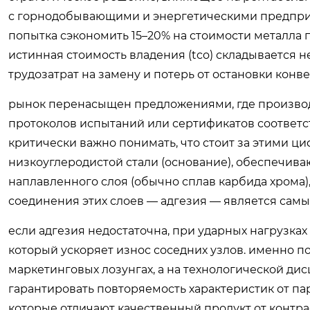
с горнодобывающими и энергетическими предприя
попытка сэкономить 15–20% на стоимости металла
истинная стоимость владения (tco) складывается н
трудозатрат на замену и потерь от остановки конв
рынок перенасыщен предложениями, где производи
протоколов испытаний или сертификатов соответст
критически важно понимать, что стоит за этими ци
низкоуглеродистой стали (основание), обеспечива
наплавленного слоя (обычно сплав карбида хрома)
соединения этих слоев — адгезия — является сам
если адгезия недостаточна, при ударных нагрузках
который ускоряет износ соседних узлов. именно п
маркетинговых лозунгах, а на технологической ди
гарантировать повторяемость характеристик от пар
которые отличают качественный продукт от контр