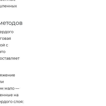
ышленных
 методов
вердого
говая
ой с
это
составляет
ряжение
ли
ом мало —
денные на
рдого слоя: