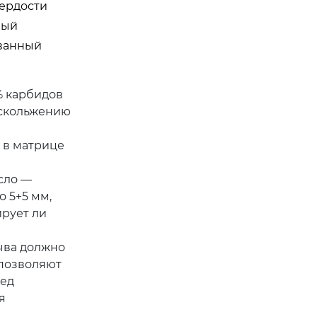
ердости
ный
ованный
% карбидов
 скольжению
 в матрице
сло —
 5+5 мм,
ирует ли
ыва должно
 позволяют
ред
я