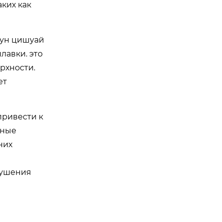
аких как
дун цишуай
лавки. это
рхности.
ет
привести к
нные
них
рушения