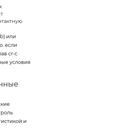
х
ит
нтактную
b) или
ю. если
ав cr-c
ные условия
енные
ские
троль
гистикой и