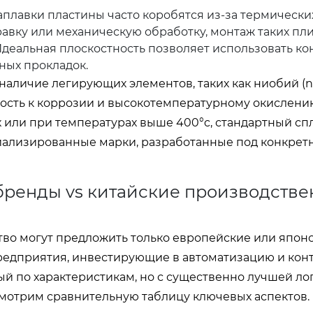
плавки пластины часто коробятся из-за термически
авку или механическую обработку, монтаж таких пл
Идеальная плоскостность позволяет использовать ко
ных прокладок.
наличие легирующих элементов, таких как ниобий (n
кость к коррозии и высокотемпературному окислени
 или при температурах выше 400°c, стандартный спл
ециализированные марки, разработанные под конкрет
ренды vs китайские производств
тво могут предложить только европейские или япон
предприятия, инвестирующие в автоматизацию и кон
ый по характеристикам, но с существенно лучшей ло
смотрим сравнительную таблицу ключевых аспектов.