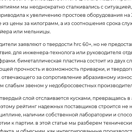
тиями мы неоднократно сталкивались с ситуацией,
 приводила к увеличению простоев оборудования на 
е из цены за килограмм, а из соотношения срока слу
ейера или мельницы.
тели заявляют о твердости hrc 60+, но не предост
вия. для инженера-технолога или руководителя отд
фрами. биметаллическая пластина состоит из двух сл
ющей прочность и возможность приварки, и твердог
, отвечающего за сопротивление абразивному износу
ым слабым звеном у недобросовестных производител
 твердый слой отслаивается кусками, превращаясь в 
оэтому рейтинг надежных поставщиков строится не 
сциплине, наличии собственной лаборатории и спос
тии к партии. в этой статье мы разберем техническ
афакта, и объясним, как интегрированные производ