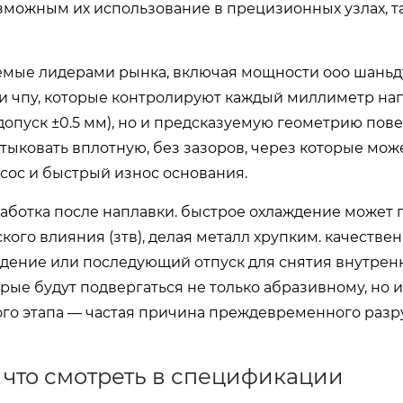
возможным их использование в прецизионных узлах, т
емые лидерами рынка, включая мощности ооо шань
 чпу, которые контролируют каждый миллиметр нап
опуск ±0.5 мм), но и предсказуемую геометрию пове
стыковать вплотную, без зазоров, через которые мож
сос и быстрый износ основания.
аботка после наплавки. быстрое охлаждение может 
ого влияния (зтв), делая металл хрупким. качестве
ение или последующий отпуск для снятия внутрен
рые будут подвергаться не только абразивному, но и
ого этапа — частая причина преждевременного раз
 что смотреть в спецификации