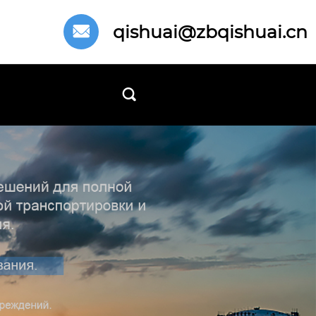
qishuai@zbqishuai.cn

