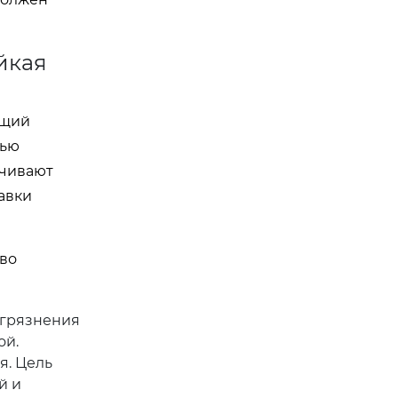
йкая
ющий
тью
ечивают
авки
тво
агрязнения
ой.
я. Цель
й и