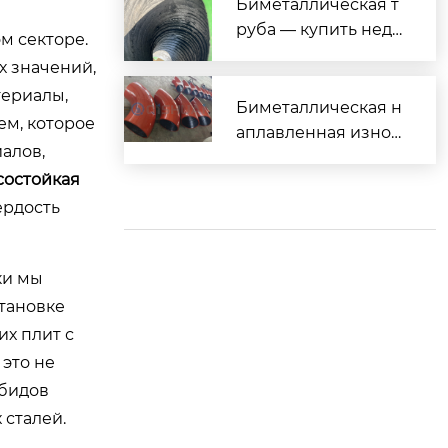
мизировать Вашу и
Биметаллическая т
зносостойкую систе
руба — купить недо
м секторе.
му трубопроводов
рого от производит
х значений,
еля
териалы,
Биметаллическая н
ем, которое
аплавленная износ
алов,
остойкая труба для
состойкая
тяжёлых условий эк
ердость
сплуатации
ки мы
тановке
их плит с
это не
рбидов
 сталей.