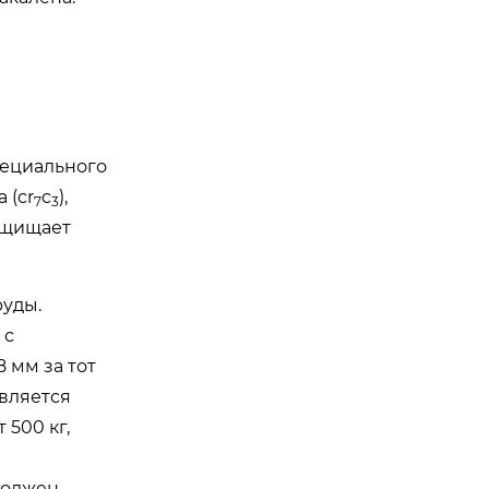
пециального
 (cr
c
),
7
3
защищает
уды.
 с
 мм за тот
является
 500 кг,
должен