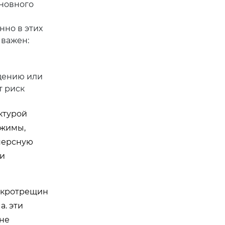
сновного
но в этих
 важен:
дению или
т риск
ктурой
ежимы,
персную
ми
микротрещин
а. эти
 не