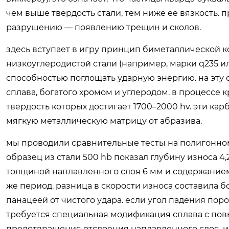
чем выше твердость стали, тем ниже ее вязкость. п
разрушению — появлению трещин и сколов.
здесь вступает в игру принцип биметаллической к
низкоуглеродистой стали (например, марки q235 ил
способностью поглощать ударную энергию. на эту 
сплава, богатого хромом и углеродом. в процессе 
твердость которых достигает 1700–2000 hv. эти к
мягкую металлическую матрицу от абразива.
мы проводили сравнительные тесты на полигонно
образец из стали 500 hb показал глубину износа 4,
толщиной наплавленного слоя 6 мм и содержанием 
же период. разница в скорости износа составила б
панацеей от чистого удара. если угол падения поро
требуется специальная модификация сплава с п
предотвращения отслоения наплавленного слоя. 