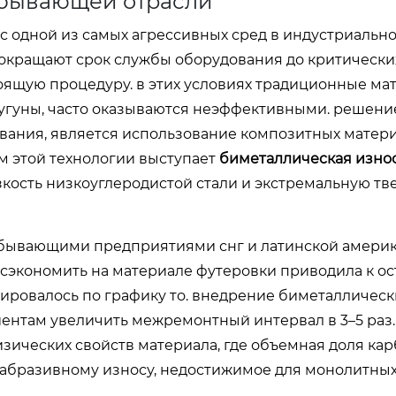
обывающей отрасли
одной из самых агрессивных сред в индустриально
сокращают срок службы оборудования до критически
оящую процедуру. в этих условиях традиционные ма
чугуны, часто оказываются неэффективными. решени
вания, является использование композитных матери
м этой технологии выступает
биметаллическая изно
вязкость низкоуглеродистой стали и экстремальную тв
обывающими предприятиями снг и латинской амери
 сэкономить на материале футеровки приводила к ос
ировалось по графику то. внедрение биметаллическ
нтам увеличить межремонтный интервал в 3–5 раз. 
изических свойств материала, где объемная доля ка
 абразивному износу, недостижимое для монолитных