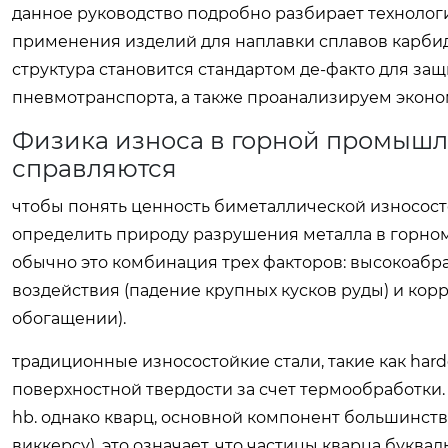
данное руководство подробно разбирает технолог
применения изделий для наплавки сплавов карби
структура становится стандартом де-факто для защ
пневмотранспорта, а также проанализируем эконо
Физика износа в горной промышл
справляются
чтобы понять ценность биметаллической износост
определить природу разрушения металла в горном 
обычно это комбинация трех факторов: высокоабра
воздействия (падение крупных кусков руды) и кор
обогащении).
традиционные износостойкие стали, такие как har
поверхностной твердости за счет термообработки.
hb. однако кварц, основной компонент большинства
виккерсу). это означает, что частицы кварца буква