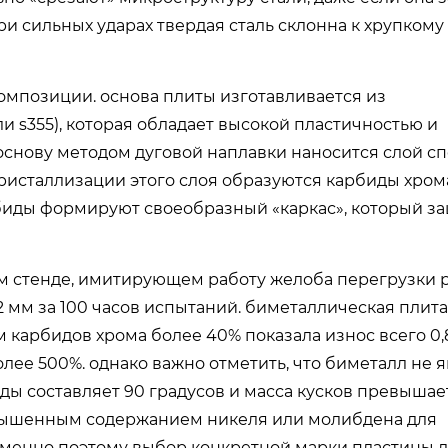
ри сильных ударах твердая сталь склонна к хрупкому
омпозиции. основа плиты изготавливается из
и s355), которая обладает высокой пластичностью и
основу методом дуговой наплавки наносится слой с
кристаллизации этого слоя образуются карбиды хрома
арбиды формируют своеобразный «каркас», который 
м стенде, имитирующем работу желоба перегрузки р
2 мм за 100 часов испытаний. биметаллическая плита
карбидов хрома более 40% показала износ всего 0,8
олее 500%. однако важно отметить, что биметалл не 
ды составляет 90 градусов и масса кусков превышает
овышенным содержанием никеля или молибдена для
именно поэтому выбор конкретной марки пластины 