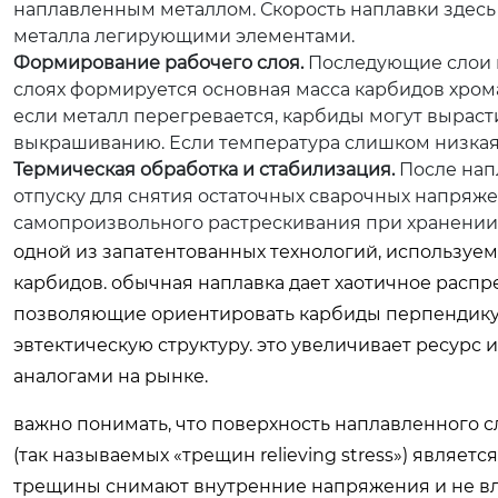
наплавленным металлом. Скорость наплавки здесь
металла легирующими элементами.
Формирование рабочего слоя.
Последующие слои н
слоях формируется основная масса карбидов хром
если металл перегревается, карбиды могут вырас
выкрашиванию. Если температура слишком низкая
Термическая обработка и стабилизация.
После нап
отпуску для снятия остаточных сварочных напряже
самопроизвольного растрескивания при хранении
одной из запатентованных технологий, используем
карбидов. обычная наплавка дает хаотичное расп
позволяющие ориентировать карбиды перпендику
эвтектическую структуру. это увеличивает ресурс
аналогами на рынке.
важно понимать, что поверхность наплавленного с
(так называемых «трещин relieving stress») являет
трещины снимают внутренние напряжения и не влия