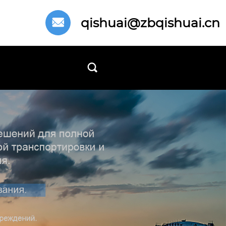
qishuai@zbqishuai.cn

