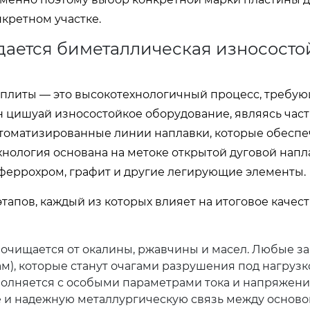
нкретном участке.
здается биметаллическая износосто
 плиты — это высокотехнологичный процесс, требу
н цишуай износостойкое оборудование, являясь час
втоматизированные линии наплавки, которые обесп
ехнология основана на метоке открытой дуговой напл
феррохром, графит и другие легирующие элементы.
тапов, каждый из которых влияет на итоговое качес
 очищается от окалины, ржавчины и масел. Любые з
м), которые станут очагами разрушения под нагрузк
олняется с особыми параметрами тока и напряжени
е и надежную металлургическую связь между осново