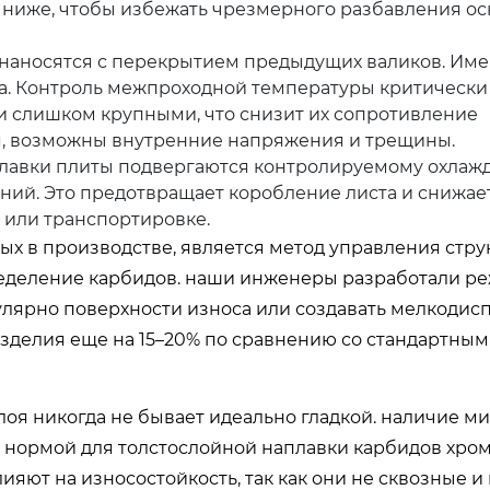
 ниже, чтобы избежать чрезмерного разбавления о
аносятся с перекрытием предыдущих валиков. Имен
а. Контроль межпроходной температуры критически
ти слишком крупными, что снизит их сопротивление
, возможны внутренние напряжения и трещины.
лавки плиты подвергаются контролируемому охлаж
ний. Это предотвращает коробление листа и снижае
 или транспортировке.
ых в производстве, является метод управления стру
ределение карбидов. наши инженеры разработали р
лярно поверхности износа или создавать мелкодис
 изделия еще на 15–20% по сравнению со стандартны
лоя никогда не бывает идеально гладкой. наличие 
ся нормой для толстослойной наплавки карбидов хром
ют на износостойкость, так как они не сквозные и