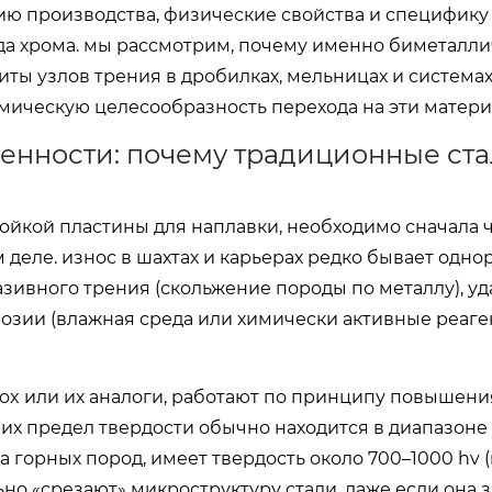
ию производства, физические свойства и специфику
да хрома. мы рассмотрим, почему именно биметалли
иты узлов трения в дробилках, мельницах и система
мическую целесообразность перехода на эти матери
енности: почему традиционные ста
ойкой пластины для наплавки, необходимо сначала 
деле. износ в шахтах и карьерах редко бывает одно
зивного трения (скольжение породы по металлу), у
розии (влажная среда или химически активные реаг
dox или их аналоги, работают по принципу повышени
 их предел твердости обычно находится в диапазоне
 горных пород, имеет твердость около 700–1000 hv 
льно «срезают» микроструктуру стали, даже если она з