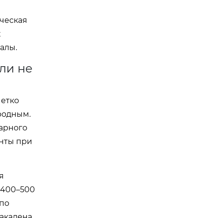
ческая
х
алы.
ли не
четко
родным.
дарного
енты при
я
 400–500
(по
акалена.