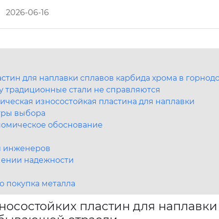
2026-06-16
стин для наплавки сплавов карбида хрома в горно
у традиционные стали не справляются
лическая износостойкая пластина для наплавки
тры выбора
номическое обоснование
и инженеров
чении надежности
о покупка металла
осостойких пластин для наплавки