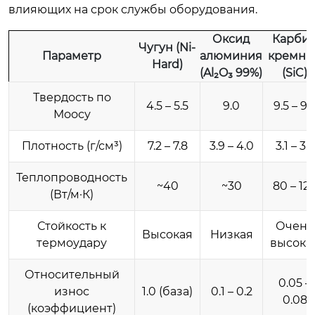
влияющих на срок службы оборудования.
Оксид
Карби
Чугун (Ni-
Параметр
алюминия
кремни
Hard)
(Al₂O₃ 99%)
(SiC)
Твердость по
4.5 – 5.5
9.0
9.5 – 9.
Моосу
Плотность (г/см³)
7.2 – 7.8
3.9 – 4.0
3.1 – 3.2
Теплопроводность
~40
~30
80 – 12
(Вт/м·К)
Стойкость к
Очень
Высокая
Низкая
термоудару
высока
Относительный
0.05 –
износ
1.0 (база)
0.1 – 0.2
0.08
(коэффициент)