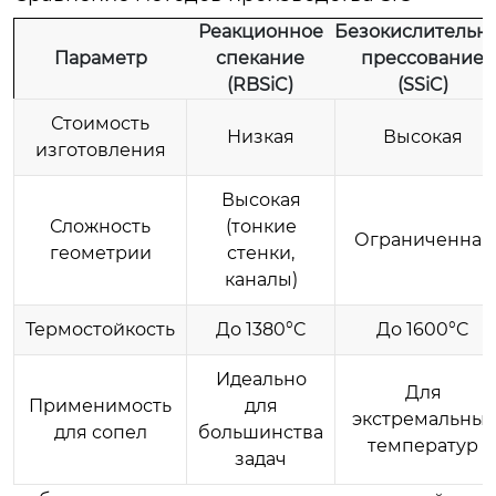
Реакционное
Безокислительн
Параметр
спекание
прессование
(RBSiC)
(SSiC)
Стоимость
Низкая
Высокая
изготовления
Высокая
Сложность
(тонкие
Ограниченная
геометрии
стенки,
каналы)
Термостойкость
До 1380°C
До 1600°C
Идеально
Для
Применимость
для
экстремальных
для сопел
большинства
температур
задач