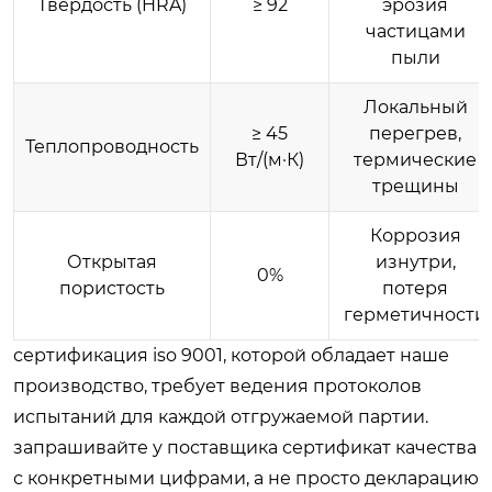
Твердость (HRA)
≥ 92
эрозия
частицами
пыли
Локальный
≥ 45
перегрев,
Теплопроводность
Вт/(м·К)
термические
трещины
Коррозия
Открытая
изнутри,
0%
пористость
потеря
герметичности
сертификация iso 9001, которой обладает наше
производство, требует ведения протоколов
испытаний для каждой отгружаемой партии.
запрашивайте у поставщика сертификат качества
с конкретными цифрами, а не просто декларацию