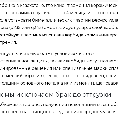
абрике в казахстане, где клиент заменил керамичес
cco. керамика служила всего 4 месяца из-за постоя
сле установки биметаллических пластин ресурс узла
нова (q235 или q345) амортизирует удар, а слой карб
стойкую пластину из сплава карбида хрома
универс
 трения.
ендуется использовать в условиях чистого
специальной защиты, так как карбиды могут подвер
мбинированные решения или специальные марки спла
то мелкий абразив (песок, зола) — cco идеален; есл
олщину основного металла или изменить шаг сварк
ак мы исключаем брак до отгрузки
объемами, где риск получения некондиции масштаб
построена на принципе «недоверия к среднему знач