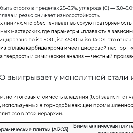
ыть строго в пределах 25–35%, углерода (C) — 3.0–5.0
плава и резко снижает износостойкость.
линиях, что обеспечивает высокую повторяемость 
арных мастерских, где параметры «плавают» в зависим
овано по iso 9001, iso 45001 и iso 14001. это означа
 из сплава карбида хрома
имеет цифровой паспорт ка
на твердость и химический анализ — честный произ
O выигрывает у монолитной стали 
 но итоговая стоимость владения (tco) зависит от ч
ты, используемых в горнодобывающей промышленнос
лит cco в этой иерархии.
Биметаллическая плит
рамические плитки (Al2O3)