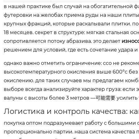
в нашей практике был случай на обогатительной ф
футеровки на желобах приема руды на наши плиты 
крупных фракций, которые раскалывали плитки. по
18 месяцев. секрет в структуре: мягкая стальная ос
сопротивляется потоку абразива. это делает
износо
решением для условий, где есть сочетание удара и
однако важно отметить ограничение: cco не реком
высокотемпературного окисления выше 600°c без 
окислению. для таких случаев мы предлагаем ко
выборе всегда анализируйте характер груза: если э
валуны с высоты более 3 метров —可能需要 усилить т
Логистика и контроль качества: к
покупка оптом подразумевает работу с большими 
пропорционально партии. наша система качества 