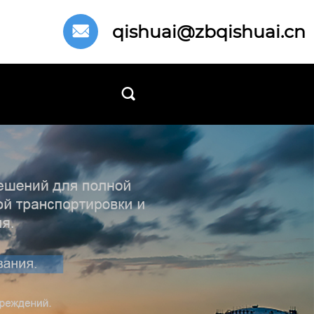
qishuai@zbqishuai.cn

