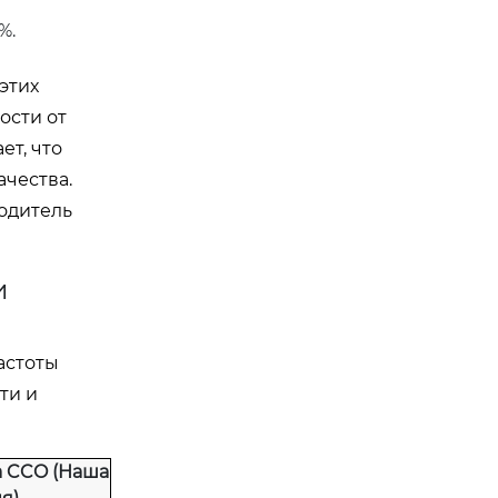
%.
этих
ости от
ет, что
чества.
водитель
и
астоты
ти и
а CCO (Наша