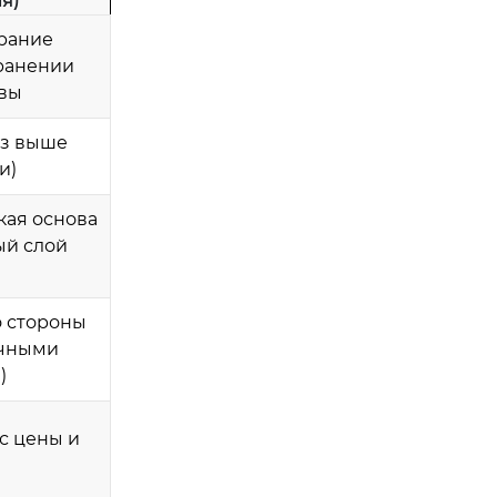
я)
рание
ранении
овы
аз выше
и)
кая основа
ый слой
о стороны
ычными
)
с цены и