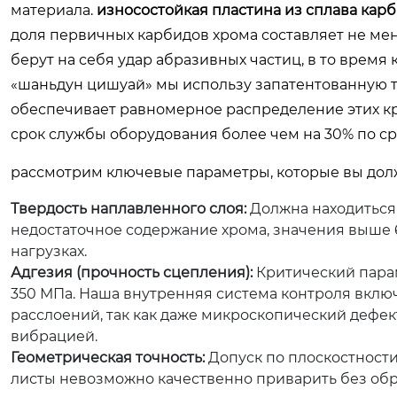
материала.
износостойкая пластина из сплава кар
доля первичных карбидов хрома составляет не мен
берут на себя удар абразивных частиц, в то время 
«шаньдун цишуай» мы использу запатентованную т
обеспечивает равномерное распределение этих кр
срок службы оборудования более чем на 30% по с
рассмотрим ключевые параметры, которые вы дол
Твердость наплавленного слоя:
Должна находиться 
недостаточное содержание хрома, значения выше 6
нагрузках.
Адгезия (прочность сцепления):
Критический парам
350 МПа. Наша внутренняя система контроля включ
расслоений, так как даже микроскопический дефе
вибрацией.
Геометрическая точность:
Допуск по плоскостности
листы невозможно качественно приварить без обр