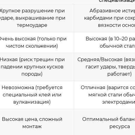
специализаци
Хрупкое разрушение при
Абразивное исти
ударе, выкрашивание при
карбидами при сох
термоударе
вязкости осн
Очень высокая (только при
Высокая (в 10–20 р
чистом скольжении)
обычной стал
Низкая (риск трещин при
Средняя/Высокая (вяз
падении крупных кусков
гасит удары, тверд
породы)
работает)
Невозможна (требуется
Отличная (варится с
специальный клей или
мягкой стали об
вулканизация)
электродами
Высокая цена, сложный
Оптимальный балан
монтаж
ресурса