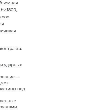
объемная
hv 1800,
в ооо
ая
личивая
контракта:
ри ударных
бование —
дмет
ластины под
вленные
 очагами