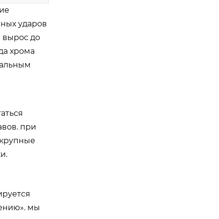
кие
нных ударов
 вырос до
ида хрома
альным
гаться
вов. при
и крупные
и.
ируется
ению». мы