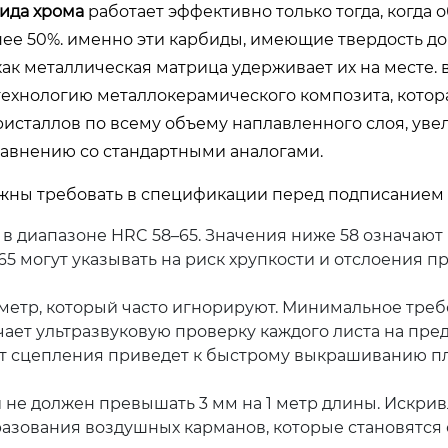
бида хрома
работает эффективно только тогда, когда 
ее 50%. именно эти карбиды, имеющие твердость до 
как металлическая матрица удерживает их на месте. 
ехнологию металлокерамического композита, котор
исталлов по всему объему наплавленного слоя, уве
равнению со стандартными аналогами.
жны требовать в спецификации перед подписанием 
в диапазоне HRC 58–65. Значения ниже 58 означают
5 могут указывать на риск хрупкости и отслоения п
етр, который часто игнорируют. Минимальное тре
ает ультразвуковую проверку каждого листа на пре
кт сцепления приведет к быстрому выкрашиванию п
 не должен превышать 3 мм на 1 метр длины. Искри
азования воздушных карманов, которые становятся