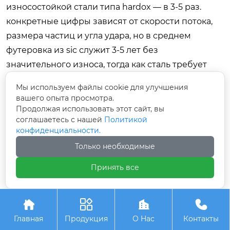
износостойкой стали типа hardox — в 3-5 раз.
конкретные цифры зависят от скорости потока,
размера частиц и угла удара, но в среднем
футеровка из sic служит 3-5 лет без
значительного износа, тогда как сталь требует
замены каждые 6-12 месяцев.
Мы используем файлы cookie для улучшения
Заключение: надежность
вашего опыта просмотра.
Продолжая использовать этот сайт, вы
начинается с правильного
соглашаетесь с нашей
Политикой
монтажа
конфиденциальности.
Только необходимые
инвестиции в высококачественные
керамические изделия из карбида кремния
Принять все
оправданы только при условии
профессионального монтажа. соблюдение




технологий подготовки поверхности, выбора
Главная
Продукция
О Hас
Контакты
материалов и процедур отверждения