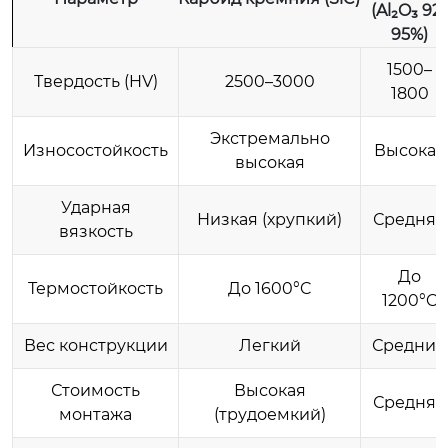
(Al₂O₃ 92-
95%)
1500–
Твердость (HV)
2500–3000
1800
Экстремально
Износостойкость
Высокая
высокая
Ударная
Низкая (хрупкий)
Средняя
вязкость
До
Термостойкость
До 1600°C
1200°C
Вес конструкции
Легкий
Средний
Стоимость
Высокая
Средняя
монтажа
(трудоемкий)