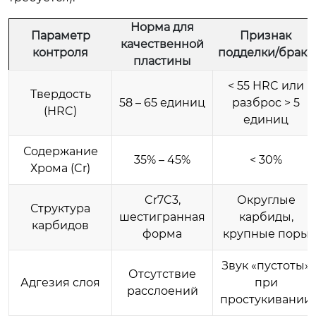
Норма для
Параметр
Признак
качественной
контроля
подделки/брака
пластины
< 55 HRC или
Твердость
58 – 65 единиц
разброс > 5
(HRC)
единиц
Содержание
35% – 45%
< 30%
Хрома (Cr)
Cr7C3,
Округлые
Структура
шестигранная
карбиды,
карбидов
форма
крупные поры
Звук «пустоты»
Отсутствие
Адгезия слоя
при
расслоений
простукивании