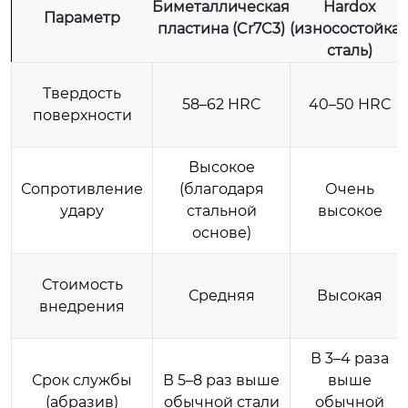
Биметаллическая
Hardox
Параметр
пластина (Cr7C3)
(износостойка
сталь)
Твердость
58–62 HRC
40–50 HRC
поверхности
Высокое
Сопротивление
(благодаря
Очень
удару
стальной
высокое
основе)
Стоимость
Средняя
Высокая
внедрения
В 3–4 раза
Срок службы
В 5–8 раз выше
выше
(абразив)
обычной стали
обычной