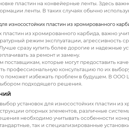
новке пластин на конвейерные ленты. Здесь важ
ормации ленты. В таких случаях обычно использ
для износостойких пластин из хромированного карб
х пластин из хромированного карбида
, важно уч
пературный режим эксплуатации, агрессивность ср
 Лучше сразу купить более дорогие и надежные
ус
еплачивать за ремонт и замену.
м поставщикам, которые могут предоставить кач
ть профессиональную консультацию по их выбору
это поможет избежать проблем в будущем. В ООО
 выбором подходящего решения.
ений
 выбор
установок для износостойких пластин из 
нструкции опорных элементов, различные систе
ешения необходимо учитывать особенности конкр
стандартные, так и специализированные
установк