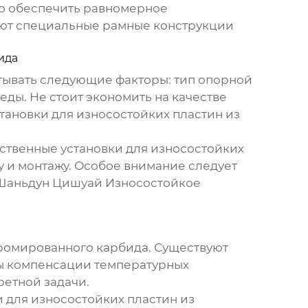
но обеспечить равномерное
уют специальные рамные конструкции
ида
итывать следующие факторы: тип опорной
еды. Не стоит экономить на качестве
тановки для износостойких пластин из
ественные
установки для износостойких
 и монтажу. Особое внимание следует
 Шаньдун Цишуай Износостойкое
хромированного карбида
. Существуют
мы компенсации температурных
етной задачи.
и для износостойких пластин из