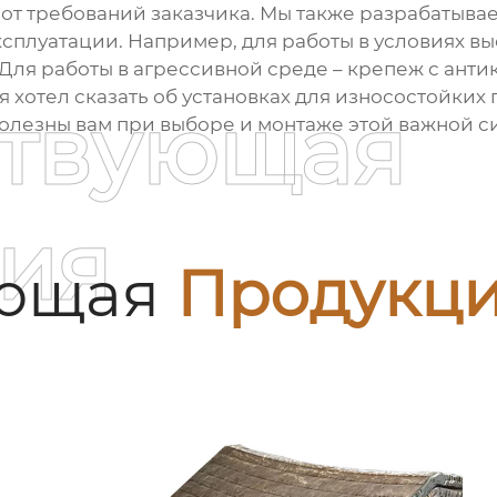
и от требований заказчика. Мы также разрабатыв
плуатации. Например, для работы в условиях в
ля работы в агрессивной среде – крепеж с ант
я хотел сказать об
установках для износостойких
ствующая
полезны вам при выборе и монтаже этой важной с
ия
ующая
Продукц