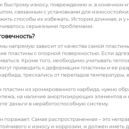
к быстрому износу, повреждению и, в конечном и
пытом, связанным с
установками для износостойки
ить способы их избежать. История длинная, и у н
анчивалось серьезными проблемами.
говечность?
мы напрямую зависит от качества самой пластины. 
ние пластины с опорной поверхностью. Если адгез
аиваться. Кроме того, необходимо учитывать теп
огут приводить к деформации пластины и ее раз
карбида, трескались от перепадов температуры,
х пластин из хромированного карбида
, нужно об
репежа, на наличие амортизирующих элементов и
ете' деньги в неработоспособную систему.
ин поражает. Самая распространенная – это непр
стойчивого к износу и коррозии, и должен иметь 