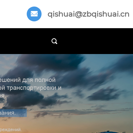
qishuai@zbqishuai.cn

