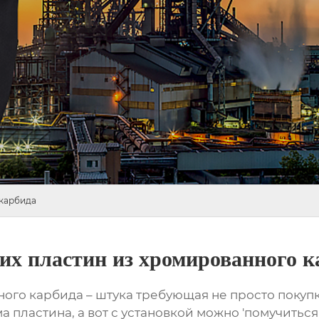
 карбида
их пластин из хромированного к
ного карбида
– штука требующая не просто покупк
ма пластина, а вот с установкой можно 'помучиться