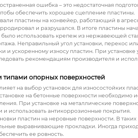
остраненная ошибка – это недостаточная подгото
 чтобы обеспечить хорошее сцепление пластины.
ивали пластины на конвейер, работающий в агре
орродировал и разрушался. В итоге пластины нач
но было использовать крепеж из нержавеющей ст
тажа. Неправильный угол установки, перекос или 
 и ускоренному износу пластин. При установке
следовать рекомендациям производителя и испо
и типами опорных поверхностей
лияет на выбор
установок для износостойких пла
установке на бетонные поверхности необходимо 
ления. При установке на металлические поверхн
и и использовать антикоррозионные покрытия.
новки пластин на неровные поверхности. В таких
ьные выравнивающие прокладки. Иногда приход
беспечить ее ровность.