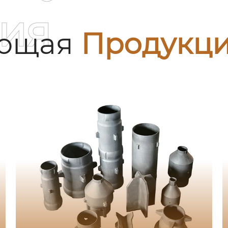
ия
ующая
Продукц