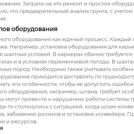
ования. Затраты на это ремонт и простоя оборуд
но, что предварительный анализ грунта, с учетом 
мя.
пов оборудования
рного оборудования
как единый процесс. Каждый т
жа. Например, установка оборудования для карье
я шахтных условий. В карьерах обычно требуетс
узках и в условиях переменчивой погоды. В шахт
рных пород. Необходимо также учитывать особен
борудование приходится доставлять по труднодо
ать эти особенности, чтобы не допустить ошибок 
ого оборудования, например, шлама, требует осо
ы могут привести к нарушению работы системы 
да-то столкнулись с ситуацией, когда шлам-конв
ла, забиванию роликов и остановке конвейера. П
и и ресурсов.
ия