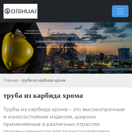
Главная
-
труба из карбида хрома
труба из карбида хрома
Трубы из карбида хрома
– это высокопрочные
и износостойкие изделия, широко
применяемые в различных отраслях
промышленности для транспортировки