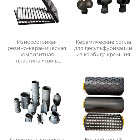
Износостойкая
Керамические сопла
резино-керамическая
для десульфуризации
композитная
из карбида кремния
пластина «три в
одном»
Керамические сопла
Конвейерный