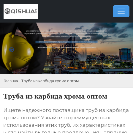
Главная
-
Труба из карбида хрома оптом
Труба из карбида хрома оптом
Ищете надежного поставщика
труб из карбида
хрома оптом
? Узнайте о преимуществах
использования этих труб, их характеристиках
и где найти выгодные предложения напрямую