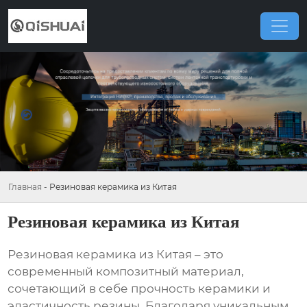
Главная
-
Резиновая керамика из Китая
Резиновая керамика из Китая
Резиновая керамика из Китая
– это
современный композитный материал,
сочетающий в себе прочность керамики и
эластичность резины. Благодаря уникальным