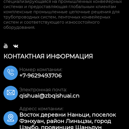
специализирующаяся на промышленных конвейерных
системах и предоставляющая глобальным клиентам
комплексные промышленные цепочные решения для
трубопроводных систем, ленточных конвейерных
систем и соответствующего износостойкого
оборудования.


КОНТАКТНАЯ ИНФОРМАЦИЯ
Номер компании:

+7-9629493706
Электронная почта:

qishuai@zbqishuai.cn
Адресс компании:
Восток деревни Наньци, поселок

Фэнхуан, район Линьцзы, город
Цзыбо, провинция Шаньдун