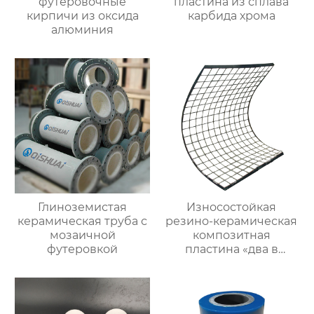
футеровочные
пластина из сплава
кирпичи из оксида
карбида хрома
алюминия
Глиноземистая
Износостойкая
керамическая труба с
резино-керамическая
мозаичной
композитная
футеровкой
пластина «два в
одном»