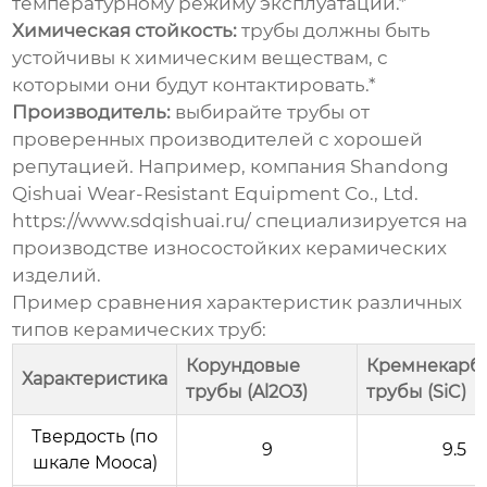
температурному режиму эксплуатации.*
Химическая стойкость:
трубы должны быть
устойчивы к химическим веществам, с
которыми они будут контактировать.*
Производитель:
выбирайте трубы от
проверенных производителей с хорошей
репутацией. Например, компания Shandong
Qishuai Wear-Resistant Equipment Co., Ltd.
https://www.sdqishuai.ru/
специализируется на
производстве износостойких керамических
изделий.
Пример сравнения характеристик различных
типов
керамических труб
:
Корундовые
Кремнекарб
Характеристика
трубы (Al2O3)
трубы (SiC)
Твердость (по
9
9.5
шкале Мооса)