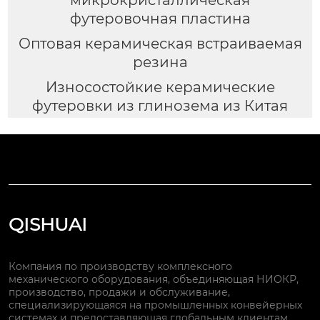
микрокристаллическая
футеровочная пластина
Оптовая керамическая встраиваемая
резина
Износостойкие керамические
футеровки из глинозема из Китая
QISHUAI
Компания по производству комплексного
механического оборудования, объединяющая НИОКР,
производство, продажи и обслуживание,
специализирующаяся на промышленных конвейерных
системах и предоставляющая глобальным клиентам