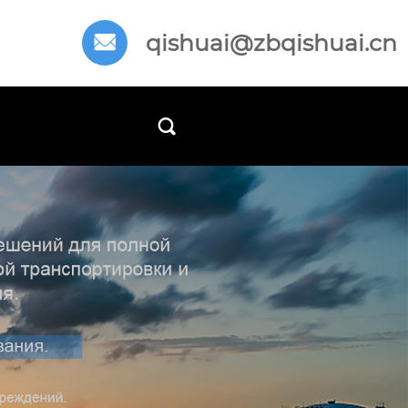
qishuai@zbqishuai.cn

