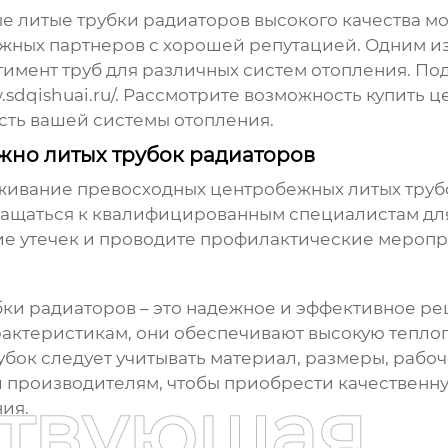
е литые трубки радиаторов
высокого качества м
жных партнеров с хорошей репутацией. Одним из
имент труб для различных систем отопления. П
.sdqishuai.ru/
. Рассмотрите возможность
купить ц
сть вашей системы отопления.
жно литых трубок радиаторов
уживание
превосходных центробежных литых труб
ращаться к квалифицированным специалистам дл
е утечек и проводите профилактические меропри
бки радиаторов
– это надежное и эффективное ре
рактеристикам, они обеспечивают высокую теплоп
убок следует учитывать материал, размеры, рабоч
 производителям, чтобы приобрести качественн
ствующая
ия.