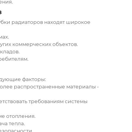
ения.
в
убки радиаторов
находят широкое
мах.
ругих коммерческих объектов.
кладов.
ребителям.
едующие факторы:
более распространенные материалы -
етствовать требованиям системы
е отопления.
ча тепла.
езопасности.