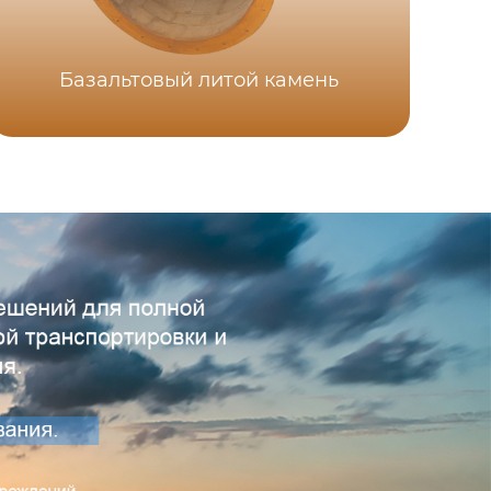
К
Базальтовый литой камень