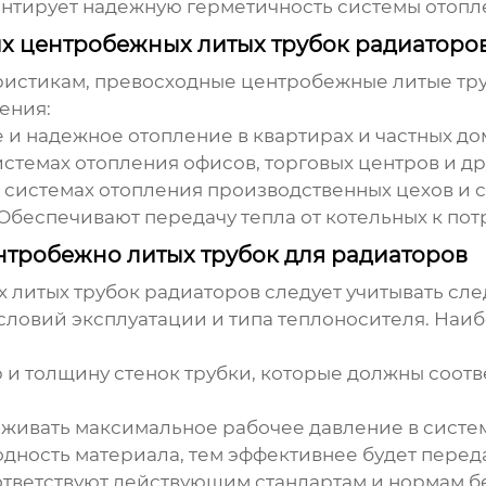
антирует надежную герметичность системы отопл
х центробежных литых трубок радиаторо
ристикам,
превосходные центробежные литые тр
ения:
и надежное отопление в квартирах и частных до
стемах отопления офисов, торговых центров и д
системах отопления производственных цехов и с
Обеспечивают передачу тепла от котельных к пот
тробежно литых трубок для радиаторов
 литых трубок радиаторов
следует учитывать сл
словий эксплуатации и типа теплоносителя. Наи
и толщину стенок трубки, которые должны соотв
живать максимальное рабочее давление в систем
ность материала, тем эффективнее будет переда
оответствуют действующим стандартам и нормам б