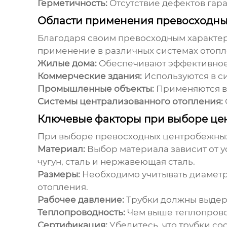
Герметичность:
Отсутствие дефектов гар
Области применения превосходны
Благодаря своим превосходным характе
применение в различных системах отопл
Жилые дома:
Обеспечивают эффективное 
Коммерческие здания:
Используются в си
Промышленные объекты:
Применяются в 
Системы централизованного отопления:
Ключевые факторы при выборе цен
При выборе
превосходных центробежных
Материал:
Выбор материала зависит от у
чугун, сталь и нержавеющая сталь.
Размеры:
Необходимо учитывать диаметр 
отопления.
Рабочее давление:
Трубки должны выдер
Теплопроводность:
Чем выше теплопровод
Сертификация:
Убедитесь, что трубки с