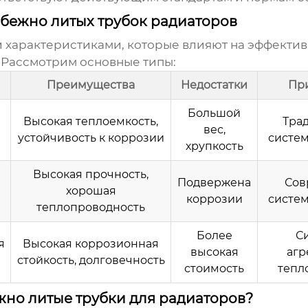
бежно литых трубок радиаторов
характеристиками, которые влияют на эффектив
. Рассмотрим основные типы:
Преимущества
Недостатки
Пр
Большой
Высокая теплоемкость,
Тра
вес,
устойчивость к коррозии
систе
хрупкость
Высокая прочность,
Подвержена
Сов
хорошая
коррозии
систе
теплопроводность
Более
С
я
Высокая коррозионная
высокая
аг
стойкость, долговечность
стоимость
тепл
жно литые трубки для радиаторов?