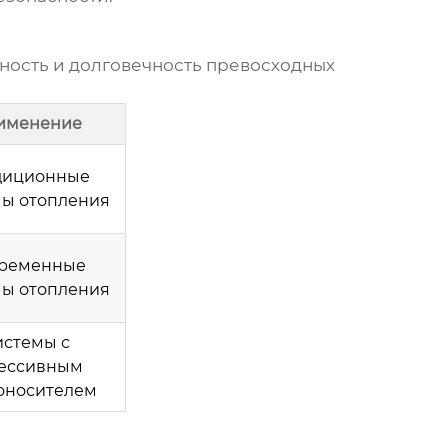
ность и долговечность
превосходных
именение
диционные
мы отопления
ременные
мы отопления
истемы с
рессивным
оносителем