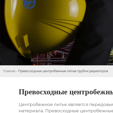
Главная
-
Превосходные центробежные литые трубки радиаторов
Превосходные центробежны
Центробежное литье является передовы
материала.
Превосходные центробежные