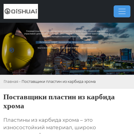
Главная
-
Поставщики пластин из карбида хрома
Поставщики пластин из карбида
хрома
Пластины из карбида хрома
– это
износостойкий материал, широко