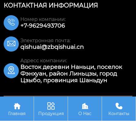
КОНТАКТНАЯ ИНФОРМАЦИЯ
Номер компании:

+7-9629493706
Электронная почта:

qishuai@zbqishuai.cn
Адресс компании:
Восток деревни Наньци, поселок

Фэнхуан, район Линьцзы, город
Цзыбо, провинция Шаньдун




Авторское право©ООО Шаньдун Цишуай
Износостойкое Оборудование
Главная
Продукция
О Hас
Контакты