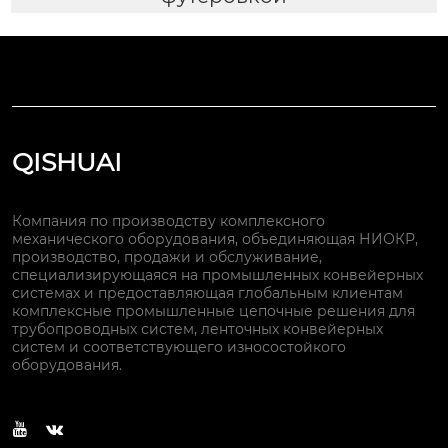
QISHUAI
Компания по производству комплексного
механического оборудования, объединяющая НИОКР,
производство, продажи и обслуживание,
специализирующаяся на промышленных конвейерных
системах и предоставляющая глобальным клиентам
комплексные промышленные цепочные решения для
трубопроводных систем, ленточных конвейерных
систем и соответствующего износостойкого
оборудования.

