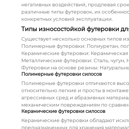
негативных воздействий, продлевая срок
различные типы футеровок, их особенно
конкретных условий эксплуатации.
Типы износостойкой футеровки дл
Существует несколько основных типов и
Полимерные футеровки:
Полиуретан, по
Керамические футеровки:
Керамическая 
Металлические футеровки:
Сталь, чугун, 
Футеровки на основе резины:
Натуральны
Полимерные футеровки силосов
Полимерные футеровки отличаются высок
относительно легкие и просты в монтаж
агрессивных сред и абразивных материа
механическим повреждениям по сравнен
Керамические футеровки силосов
Керамические футеровки обладают исклю
предназначенных для хранения материало