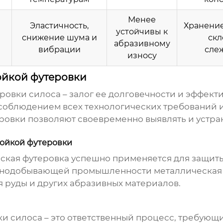
Менее
Эластичность,
Хранение
устойчивы к
снижение шума и
скл
абразивному
вибрации
сле
износу
ойкой футеровки
ровки силоса
– залог ее долговечности и эффект
облюдением всех технологических требований 
ровки позволяют своевременно выявлять и устра
ойкой футеровки
ская футеровка
успешно применяется для защиты 
орнодобывающей промышленности
металлическая 
 руды и других абразивных материалов.
ки силоса
– это ответственный процесс, требующ