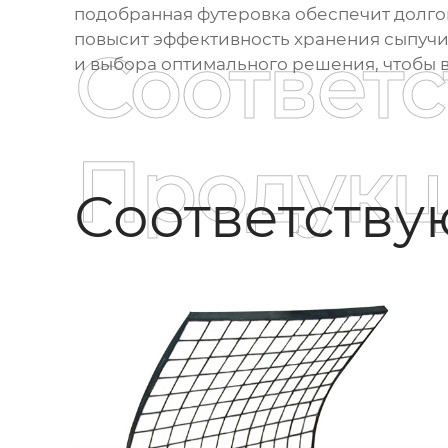
подобранная футеровка обеспечит долгов
повысит эффективность хранения сыпучи
Соответ
и выбора оптимального решения, чтобы 
Продукц
Соответств