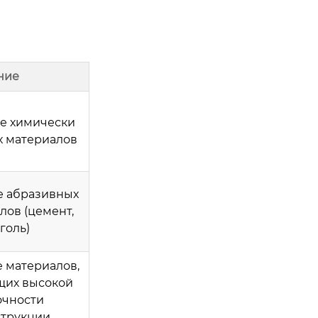
ние
е химически
х материалов
е абразивных
лов (цемент,
голь)
 материалов,
щих высокой
очности
струкции