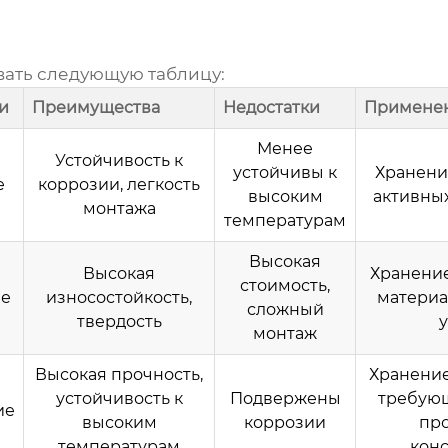
вать следующую таблицу:
и
Преимущества
Недостатки
Примене
Менее
Устойчивость к
устойчивы к
Хранени
е
коррозии, легкость
высоким
активны
монтажа
температурам
Высокая
Высокая
Хранени
стоимость,
ие
износостойкость,
материа
сложный
твердость
у
монтаж
Высокая прочность,
Хранение
устойчивость к
Подвержены
требую
ие
высоким
коррозии
пр
температурам
кон