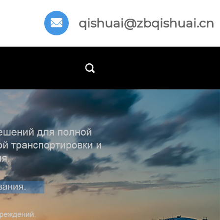
qishuai@zbqishuai.cn

