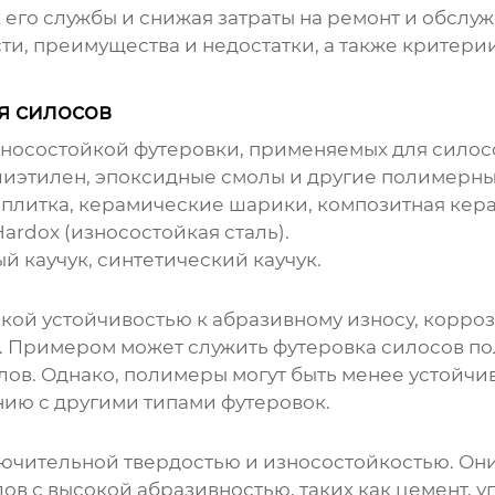
 его службы и снижая затраты на ремонт и обслуж
сти, преимущества и недостатки, а также критер
я силосов
зносостойкой футеровки, применяемых для силос
лиэтилен, эпоксидные смолы и другие полимерны
плитка, керамические шарики, композитная кер
Hardox (износостойкая сталь).
й каучук, синтетический каучук.
ой устойчивостью к абразивному износу, корро
е. Примером может служить футеровка силосов п
лов. Однако, полимеры могут быть менее устойчи
ию с другими типами футеровок.
чительной твердостью и износостойкостью. Они 
в с высокой абразивностью, таких как цемент, уг