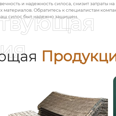
ечность и надежность силоса, снизит затраты на 
х материалов. Обратитесь к специалистам комп
ствующая
ваш силос был надежно защищен.
ия
ующая
Продукц