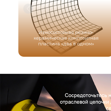
Износостойкая резино-
керамическая композитная
пластина «два в одном»