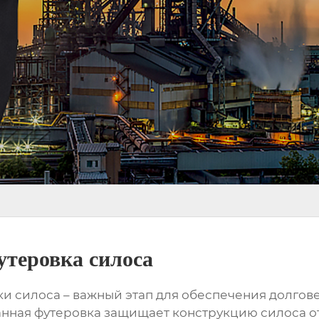
утеровка силоса
ки силоса
– важный этап для обеспечения долгов
нная футеровка защищает конструкцию силоса от