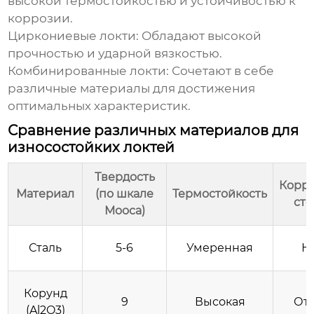
высокой термостойкостью и устойчивостью к
коррозии.
Циркониевые локти:
Обладают высокой
прочностью и ударной вязкостью.
Комбинированные локти:
Сочетают в себе
различные материалы для достижения
оптимальных характеристик.
Сравнение различных материалов для
износостойких локтей
Твердость
Корр
Материал
(по шкале
Термостойкость
сто
Мооса)
Сталь
5-6
Умеренная
Н
Корунд
9
Высокая
От
(Al2O3)