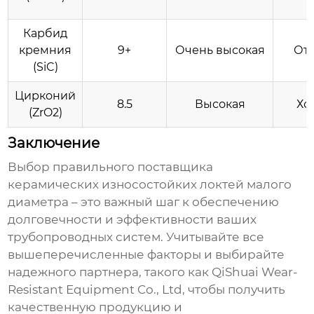
Карбид
кремния
9+
Очень высокая
От
(SiC)
Цирконий
8.5
Высокая
Хо
(ZrO2)
Заключение
Выбор правильного поставщика
керамических износостойких локтей малого
диаметра
– это важный шаг к обеспечению
долговечности и эффективности ваших
трубопроводных систем. Учитывайте все
вышеперечисленные факторы и выбирайте
надежного партнера, такого как QiShuai Wear-
Resistant Equipment Co., Ltd, чтобы получить
качественную продукцию и