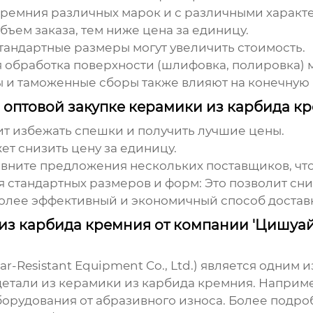
ремния различных марок и с различными характ
бъем заказа, тем ниже цена за единицу.
андартные размеры могут увеличить стоимость.
обработка поверхности (шлифовка, полировка) м
 и таможенные сборы также влияют на конечную 
 оптовой закупке керамики из карбида к
ит избежать спешки и получить лучшие цены.
ет снизить цену за единицу.
вните предложения нескольких поставщиков, чт
 стандартных размеров и форм:
Это позволит сни
лее эффективный и экономичный способ достав
 карбида кремния от компании 'Цишуай' 
r-Resistant Equipment Co., Ltd.) является одним
детали из
керамики из карбида кремния
. Наприм
борудования от абразивного износа. Более под