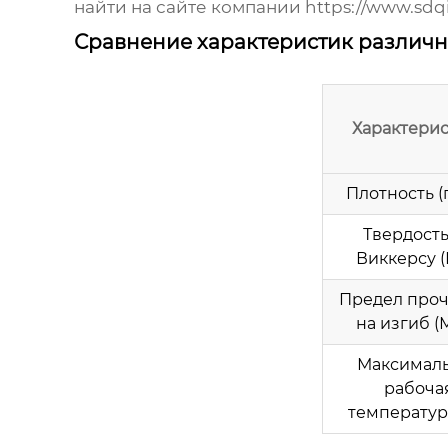
найти на сайте компании
https://www.sdqi
Сравнение характеристик различн
Характерис
Плотность (
Твердость
Виккерсу (
Предел про
на изгиб (
Максимал
рабоча
температура