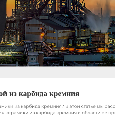
ой из карбида кремния
амики из карбида кремния
? В этой статье мы ра
я керамики из карбида кремния и области ее пр