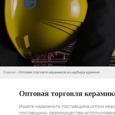
Главная
-
Оптовая торговля керамикой из карбида кремния
Оптовая торговля керамик
Ищете надежного поставщика
оптом кер
поставщика, преимущества использовани