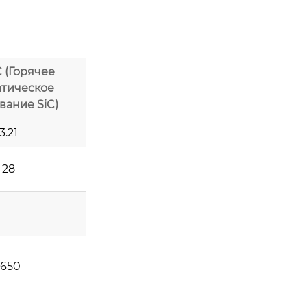
C (Горячее
атическое
вание SiC)
3.21
28
1650