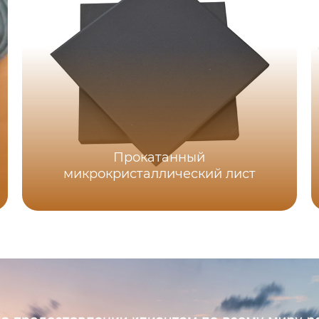
Прокатанный
микрокристаллический лист