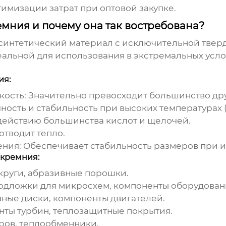
тимизации затрат при оптовой закупке.
емния и почему она так востребована?
о синтетический материал с исключительной тве
еальной для использования в экстремальных усло
ия:
кость:
Значительно превосходит большинство дру
ость и стабильность при высоких температурах (д
действию большинства кислот и щелочей.
тводит тепло.
ения:
Обеспечивает стабильность размеров при 
 кремния:
руги, абразивные порошки.
дложки для микросхем, компоненты оборудовани
ные диски, компоненты двигателей.
ты турбин, теплозащитные покрытия.
ров, теплообменники.