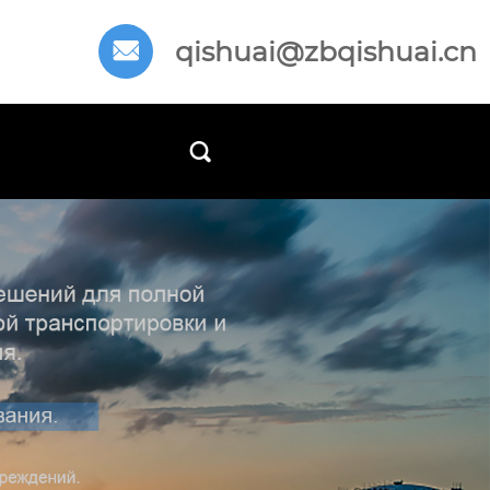
qishuai@zbqishuai.cn

