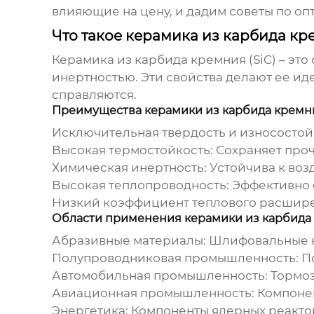
влияющие на цену, и дадим советы по оп
Что такое керамика из карбида кр
Керамика из карбида кремния (SiC) – эт
инертностью. Эти свойства делают ее ид
справляются.
Преимущества керамики из карбида кремн
Исключительная твердость и износостой
Высокая термостойкость:
Сохраняет прочн
Химическая инертность:
Устойчива к воз
Высокая теплопроводность:
Эффективно о
Низкий коэффициент теплового расшир
Области применения керамики из карбида
Абразивные материалы:
Шлифовальные к
Полупроводниковая промышленность:
По
Автомобильная промышленность:
Тормоз
Авиационная промышленность:
Компонен
Энергетика:
Компоненты ядерных реакто