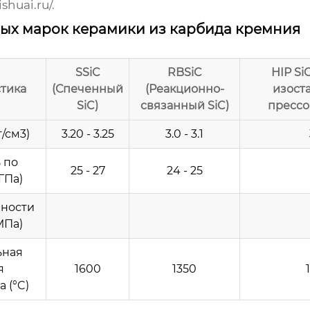
shuai.ru/
.
ых марок керамики из карбида кремния
SSiC
RBSiC
HIP Si
тика
(Спеченный
(Реакционно-
изост
SiC)
связанный SiC)
прессо
г/см3)
3.20 - 3.25
3.0 - 3.1
 по
25 - 27
24 - 25
ГПа)
чности
МПа)
ьная
я
1600
1350
 (°C)