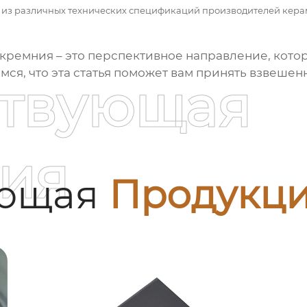
 из различных технических спецификаций производителей кера
 кремния
– это перспективное направление, кото
мся, что эта статья поможет вам принять взвешен
ствующая
ия
ующая
Продукц