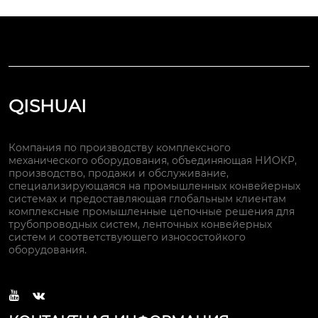
QISHUAI
Компания по производству комплексного
механического оборудования, объединяющая НИОКР,
производство, продажи и обслуживание,
специализирующаяся на промышленных конвейерных
системах и предоставляющая глобальным клиентам
комплексные промышленные цепочные решения для
трубопроводных систем, ленточных конвейерных
систем и соответствующего износостойкого
оборудования.

