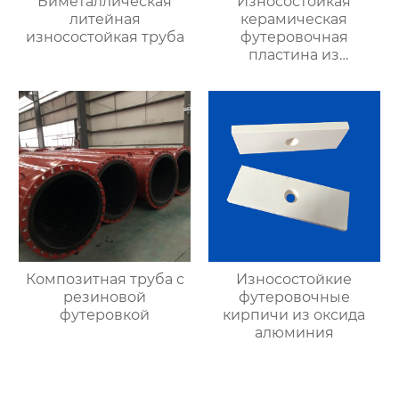
Биметаллическая
Износостойкая
литейная
керамическая
износостойкая труба
футеровочная
пластина из
глинозема
Композитная труба с
Износостойкие
резиновой
футеровочные
футеровкой
кирпичи из оксида
алюминия