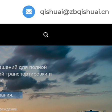
qishuai@zbqishuai.cn

