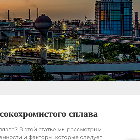
сокохромистого сплава
плава
? В этой статье мы рассмотрим
нности и факторы, которые следует