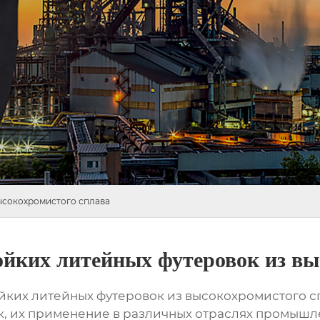
ысокохромистого сплава
ойких литейных футеровок из вы
йких литейных футеровок из высокохромистого с
, их применение в различных отраслях промышле