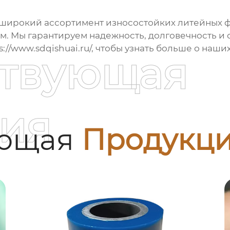
т широкий ассортимент
износостойких литейных ф
м. Мы гарантируем надежность, долговечность и
s://www.sdqishuai.ru/
, чтобы узнать больше о наш
ствующая
ия
ующая
Продукц