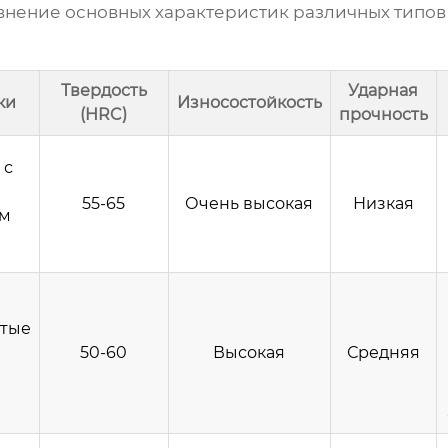
внение основных характеристик различных типо
Твердость
Ударная
ки
Износостойкость
(HRC)
прочность
 с
55-65
Очень высокая
Низкая
ем
тые
50-60
Высокая
Средняя