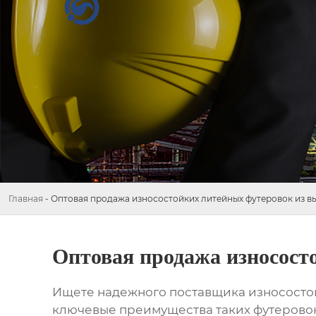
Главная
-
Оптовая продажа износостойких литейных футеровок из в
Оптовая продажа износост
Ищете надежного поставщика
износосто
ключевые преимущества таких футеровок