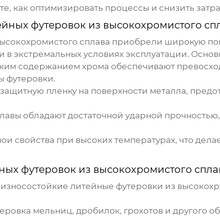
те, как оптимизировать процессы и снизить затр
ейных футеровок из высокохромистого сп
высокохромистого сплава
приобрели широкую поп
 в экстремальных условиях эксплуатации. Осно
ким содержанием хрома обеспечивают превосход
ы футеровки.
защитную пленку на поверхности металла, пред
авы обладают достаточной ударной прочностью,
ои свойства при высоких температурах, что дела
ных футеровок из высокохромистого спла
,
износостойкие литейные футеровки из высокохр
еровка мельниц, дробилок, грохотов и другого о