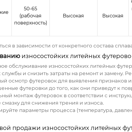
50-65
кие
(рабочая
Высокая
Высокая
поверхность)
ься в зависимости от конкретного состава сплав
живанию
износостойких литейных футерово
ное обслуживание
износостойких литейных футер
 службы и снизить затраты на ремонт и замену. Р
й осмотр футеровок для выявления признаков из
енные футеровки до того, как они приведут к п
ный монтаж футеровок в соответствии с инструк
смазку для снижения трения и износа.
руйте параметры процесса (температура, давлен
вой продажи износостойких литейных фу