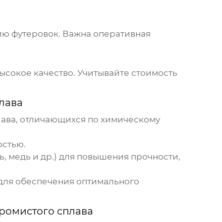
ию футеровок. Важна оперативная
высокое качество. Учитывайте стоимость
лава
лава
, отличающихся по химическому
остью.
 медь и др.) для повышения прочности,
 для обеспечения оптимального
ромистого сплава