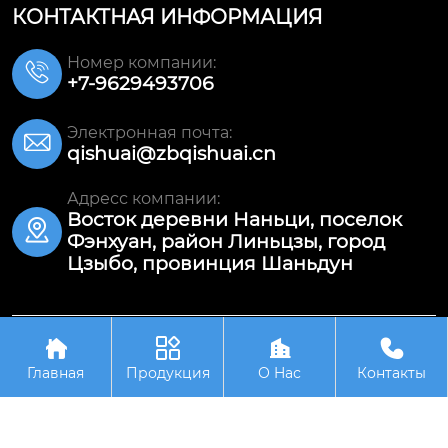
КОНТАКТНАЯ ИНФОРМАЦИЯ
Номер компании:

+7-9629493706
Электронная почта:

qishuai@zbqishuai.cn
Адресс компании:
Восток деревни Наньци, поселок

Фэнхуан, район Линьцзы, город
Цзыбо, провинция Шаньдун




Авторское право©ООО Шаньдун Цишуай
Износостойкое Оборудование
Главная
Продукция
О Hас
Контакты