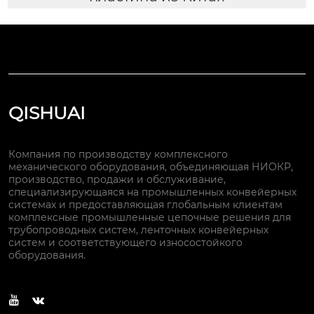
QISHUAI
Компания по производству комплексного
механического оборудования, объединяющая НИОКР,
производство, продажи и обслуживание,
специализирующаяся на промышленных конвейерных
системах и предоставляющая глобальным клиентам
комплексные промышленные цепочные решения для
трубопроводных систем, ленточных конвейерных
систем и соответствующего износостойкого
оборудования.

