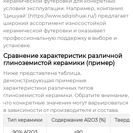
керамической футеровки
для конкретных
условий эксплуатации. Например, компания
'Цишуай' (
https://www.sdqishuai.ru/
) предлагает
широкий ассортимент износостойкой
керамической футеровки и оказывает
профессиональную поддержку в выборе и
установке.
Сравнение характеристик различной
глиноземистой керамики (пример)
Ниже представлена таблица,
демонстрирующая примерные
характеристики различных типов
глиноземистой керамики. Обратите внимание,
что конкретные значения могут варьироваться
в зависимости от производителя и состава.
Тип керамики
Содержание Al2O3 (%)
Твердо
90% Al2O3
≥90