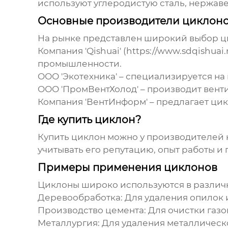
используют углеродистую сталь, нержав
Основные производители циклон
На рынке представлен широкий выбор
ц
Компания 'Qishuai' (
https://www.sdqishuai.
промышленности.
ООО 'Экотехника' – специализируется на
ООО 'ПромВентХолод' – производит вент
Компания 'ВентИнформ' – предлагает
ци
Где купить циклон?
Купить циклон
можно у производителей н
учитывать его репутацию, опыт работы и
Примеры применения циклонов
Циклоны
широко используются в различ
Деревообработка:
Для удаления опилок 
Производство цемента:
Для очистки газо
Металлургия:
Для удаления металлическ