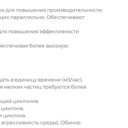
лок для повышения производительности.
ющих параллельно. Обеспечивают
, для повышения эффективности
беспечивая более высокую
ть в единицу времени (м3/час).
я мелких частиц требуются более
укций
циклонов
.
у
циклона
.
ки
циклона
.
 агрессивность среды). Обычно