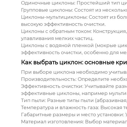
Одиночные циклоны:
Простейший тип
ц
Групповые циклоны:
Состоят из несколь
Циклоны-мультициклоны:
Состоят из бо
высокую эффективность очистки.
Циклоны с обратным током:
Конструкция,
улавливания мелких частиц.
Циклоны с водяной пленкой (мокрые цик
эффективность очистки, особенно для ме
Как выбрать циклон: основные кр
При выборе
циклона
необходимо учитыва
Производительность:
Определите необхо
Эффективность очистки:
Учитывайте разм
эффективные
циклоны
, например мульт
Тип пыли:
Разные типы пыли (абразивная,
Температура и влажность газа:
Высокая те
Габаритные размеры и место установки:
У
Материал изготовления:
Выбор материала