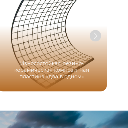
Износостойкая резино-
керамическая композитная
пластина «два в одном»