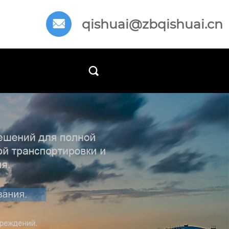
qishuai@zbqishuai.cn

