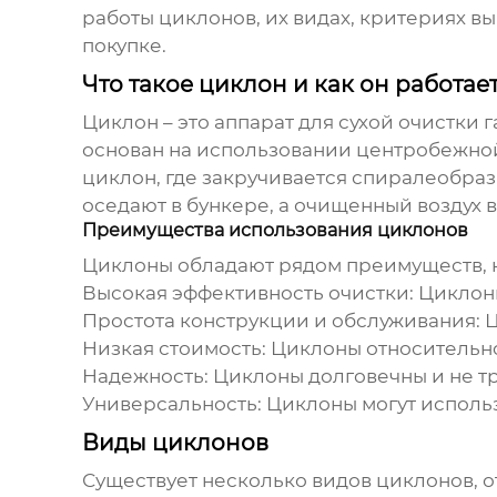
работы
циклонов
, их видах, критериях 
покупке.
Что такое циклон и как он работае
Циклон
– это аппарат для сухой очистки 
основан на использовании центробежной
циклон
, где закручивается спиралеобра
оседают в бункере, а очищенный воздух 
Преимущества использования циклонов
Циклоны
обладают рядом преимуществ, к
Высокая эффективность очистки:
Циклон
Простота конструкции и обслуживания:
Низкая стоимость:
Циклоны
относительно
Надежность:
Циклоны
долговечны и не т
Универсальность:
Циклоны
могут исполь
Виды циклонов
Существует несколько видов
циклонов
, 