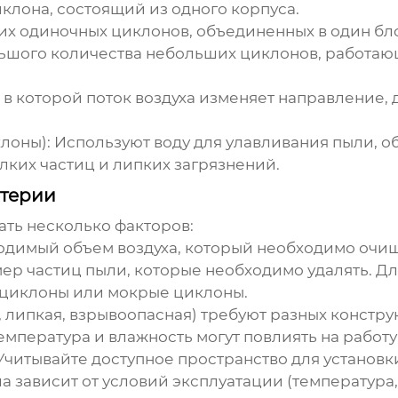
иклона
, состоящий из одного корпуса.
ких одиночных
циклонов
, объединенных в один б
льшого количества небольших
циклонов
, работа
 в которой поток воздуха изменяет направление
лоны):
Используют воду для улавливания пыли, о
лких частиц и липких загрязнений.
итерии
ть несколько факторов:
димый объем воздуха, который необходимо очища
ер частиц пыли, которые необходимо удалять. Дл
ициклоны или мокрые
циклоны
.
 липкая, взрывоопасная) требуют разных констр
мпература и влажность могут повлиять на работ
читывайте доступное пространство для установ
 зависит от условий эксплуатации (температура,