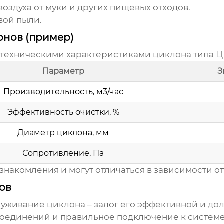
оздуха от муки и других пищевых отходов.
вой пыли.
онов (пример)
 техническими характеристиками
циклона
типа Ц
Параметр
З
Производительность, м3/час
Эффективность очистки, %
Диаметр
циклона
, мм
Сопротивление, Па
накомления и могут отличаться в зависимости о
ов
служивание
циклона
– залог его эффективной и до
соединений и правильное подключение к системе