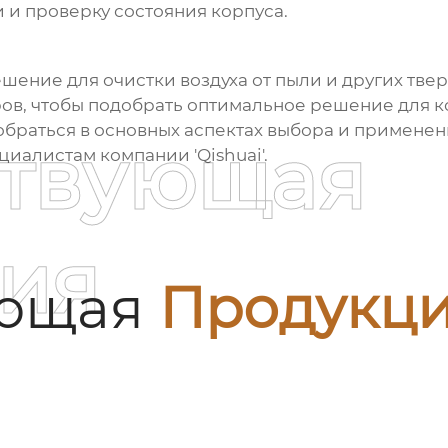
и и проверку состояния корпуса.
шение для очистки воздуха от пыли и других тве
ов, чтобы подобрать оптимальное решение для к
азобраться в основных аспектах выбора и примене
ствующая
иалистам компании 'Qishuai'.
ия
ующая
Продукц