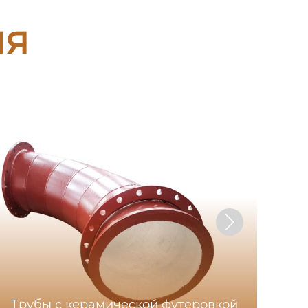
ия
Трубы с керамической футеровкой