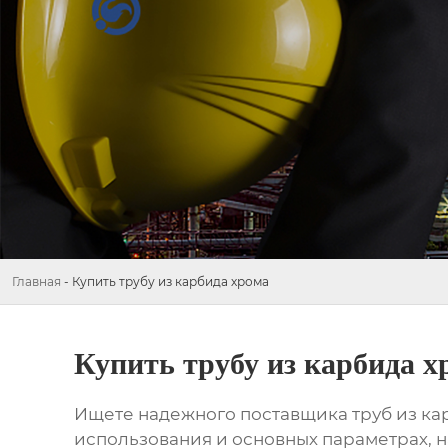
Главная
-
Купить трубу из карбида хрома
Купить трубу из карбида х
Ищете надежного поставщика
труб из к
использования и основных параметрах, 