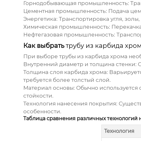
Горнодобывающая промышленность:
Тра
Цементная промышленность:
Подача цем
Энергетика:
Транспортировка угля, золы,
Химическая промышленность:
Перекачка
Нефтегазовая промышленность:
Транспо
Как выбрать
трубу из карбида хро
При выборе
трубы из карбида хрома
необ
Внутренний диаметр и толщина стенки:
О
Толщина слоя карбида хрома:
Варьируетс
требуется более толстый слой.
Материал основы:
Обычно используется с
стойкости.
Технология нанесения покрытия:
Существ
особенности.
Таблица сравнения различных технологий 
Технология