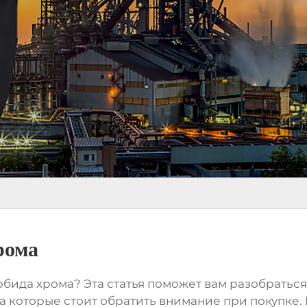
рома
арбида хрома
? Эта статья поможет вам разобратьс
на которые стоит обратить внимание при покупке