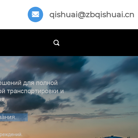
qishuai@zbqishuai.cn

