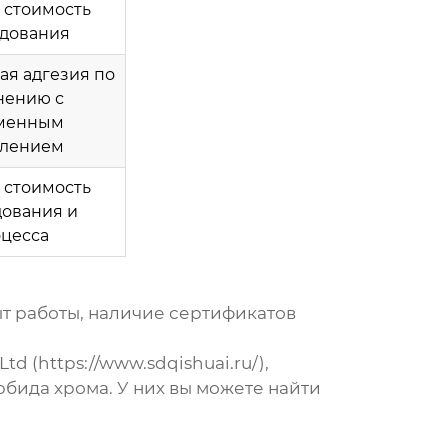
 стоимость
дования
ая адгезия по
нению с
менным
лением
 стоимость
ования и
цесса
т работы, наличие сертификатов
d (https://www.sdqishuai.ru/),
арбида хрома
. У них вы можете найти