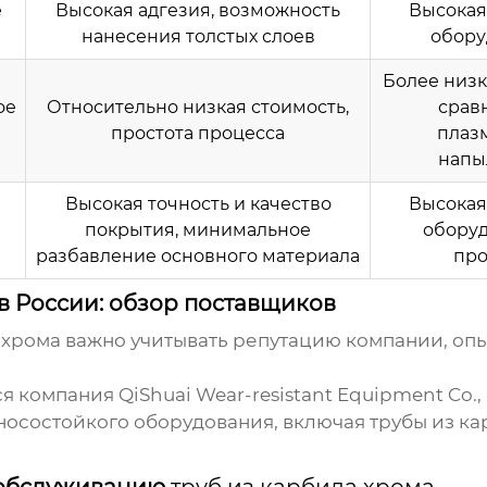
е
Высокая адгезия, возможность
Высокая
нанесения толстых слоев
обору
Более низк
ое
Относительно низкая стоимость,
срав
простота процесса
плаз
напы
Высокая точность и качество
Высокая
покрытия, минимальное
оборуд
разбавление основного материала
про
в России: обзор поставщиков
 хрома
важно учитывать репутацию компании, опы
омпания QiShuai Wear-resistant Equipment Co., Lt
осостойкого оборудования, включая
трубы из к
 обслуживанию
труб из карбида хрома