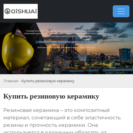
Главная
-
Купить резиновую керамику
Купить резиновую керамику
Резиновая керамика
– это композитный
материал, сочетающий в себе эластичность
резины и прочность керамики. Она
используется в различных областях, от