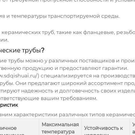
ния и температуры транспортируемой среды.
й
керамических труб
, такие как фланцевые, резь
ции.
еские трубы
?
ие трубы
можно у различных поставщиков и прои
твенную продукцию и предоставляют гарантии.
w.sdqishuai.ru/
) специализируется на производств
рубы
. Они предлагают широкий ассортимент про
тируют надежность и долговечность своих издел
оответствующие вашим требованиям.
ристик
ним характеристики различных типов
керамичес
Максимальная
пичное
Устойчивость к
температура