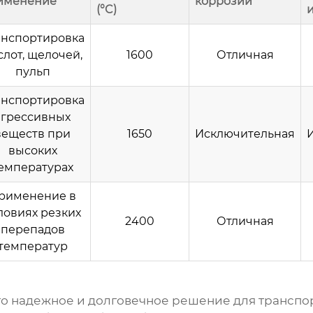
именение
коррозии
(°C)
анспортировка
слот, щелочей,
1600
Отличная
пульп
анспортировка
агрессивных
веществ при
1650
Исключительная
высоких
емпературах
рименение в
ловиях резких
2400
Отличная
перепадов
температур
то надежное и долговечное решение для транспо