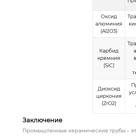
пр
Оксид
Тр
алюминия
ки
(Al2O3)
Тр
Карбид
кремния
(SiC)
т
П
Диоксид
ус
циркония
(ZrO2)
Заключение
Промышленные керамические трубы
– э