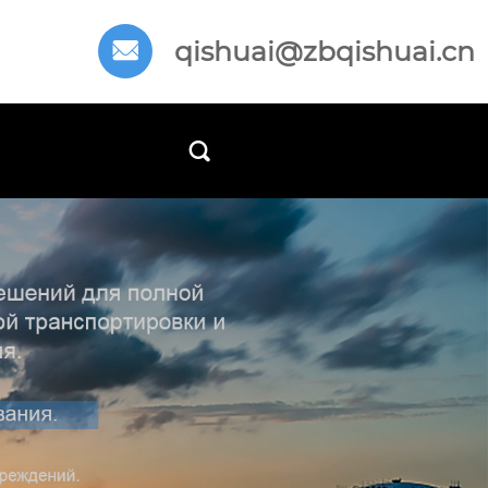
qishuai@zbqishuai.cn

