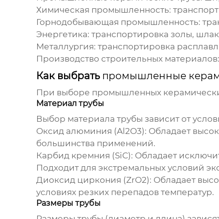
Химическая промышленность: транспорти
Горнодобывающая промышленность: тран
Энергетика: транспортировка золы, шлак
Металлургия: транспортировка расплавл
Производство строительных материалов:
Как выбрать
промышленные керам
При выборе
промышленных керамически
Материал трубы
Выбор материала трубы зависит от усло
Оксид алюминия (Al2O3):
Обладает высок
большинства применений.
Карбид кремния (SiC):
Обладает исключит
Подходит для экстремальных условий эк
Диоксид циркония (ZrO2):
Обладает высо
условиях резких перепадов температур.
Размеры трубы
Размеры трубы (диаметр и длина) завися