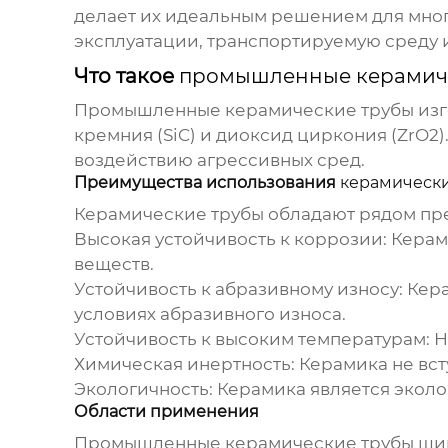
делает их идеальным решением для мног
эксплуатации, транспортируемую среду 
Что такое
промышленные керамич
Промышленные керамические трубы
изг
кремния (SiC) и диоксид циркония (ZrO2
воздействию агрессивных сред.
Преимущества использования
керамически
Керамические трубы
обладают рядом пре
Высокая устойчивость к коррозии:
Керами
веществ.
Устойчивость к абразивному износу:
Кера
условиях абразивного износа.
Устойчивость к высоким температурам:
Н
Химическая инертность:
Керамика не вст
Экологичность:
Керамика является эколо
Области применения
Промышленные керамические трубы
шир