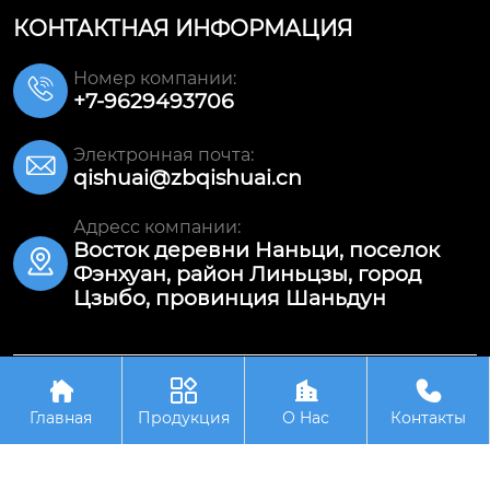
КОНТАКТНАЯ ИНФОРМАЦИЯ
Номер компании:

+7-9629493706
Электронная почта:

qishuai@zbqishuai.cn
Адресс компании:
Восток деревни Наньци, поселок

Фэнхуан, район Линьцзы, город
Цзыбо, провинция Шаньдун




Авторское право©ООО Шаньдун Цишуай
Износостойкое Оборудование
Главная
Продукция
О Hас
Контакты