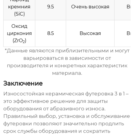
кремния
9.5
Очень высокая
Вы
(SiC)
Оксид
циркония
8.5
Высокая
Вы
(ZrO
)
2
*Данные являются приблизительными и могут
варьироваться в зависимости от
производителя и конкретных характеристик
материала.
Заключение
Износостойкая керамическая футеровка 3 в 1
–
это эффективное решение для защиты
оборудования от абразивного износа.
Правильный выбор, установка и обслуживание
футеровки позволяют значительно продлить
срок службы оборудования и сократить