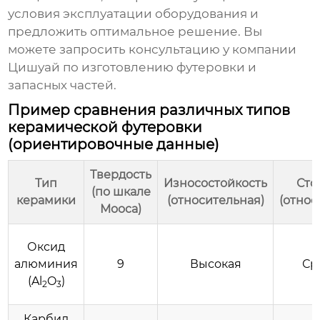
условия эксплуатации оборудования и
предложить оптимальное решение. Вы
можете запросить консультацию у компании
Цишуай по изготовлению футеровки и
запасных частей.
Пример сравнения различных типов
керамической футеровки
(ориентировочные данные)
Твердость
Тип
Износостойкость
Сто
(по шкале
керамики
(относительная)
(относ
Мооса)
Оксид
алюминия
9
Высокая
Ср
(Al
O
)
2
3
Карбид