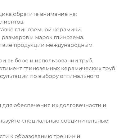
щика обратите внимание на:
лиентов.
тавке
глиноземной керамики
.
х размеров и марок
глинозема
.
етствие продукции международным
и выборе и использовании труб.
ортимент
глиноземных керамических труб
нсультации по выбору оптимального
для обеспечения их долговечности и
ользуйте специальные соединительные
ести к образованию трещин и