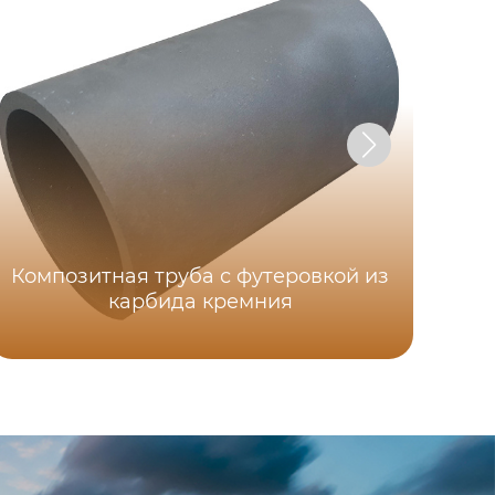
Композитная труба с футеровкой из
Моз
карбида кремния