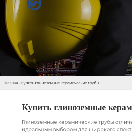
Главная
-
Купить глиноземные керамические трубы
Купить глиноземные керам
Глиноземные керамические трубы
отлича
идеальным выбором для широкого спект