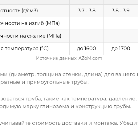
отность (г/см3)
3.7 - 3.8
3.8 - 3.9
чности на изгиб (МПа)
чности на сжатие (МПа)
я температура (°C)
до 1600
до 1700
Источник данных:
AZoM.com
и (диаметр, толщина стенки, длина) для вашего
дратные и прямоугольные трубы.
зоваться труба, такие как температура, давление
ходимую марку
глинозема
и конструкцию трубы.
учитывайте стоимость доставки и монтажа. Убедит