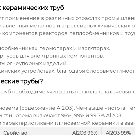
 керамических труб
т применение в различных отраслях промышленн
авленных металлов и агрессивных химических р
е компонентов реакторов, теплообменников и тр
ообменниках, термопарах и изоляторах.
орпусов для электронных компонентов.
ты огнеупорных изделий.
цинских устройствах, благодаря биосовместимост
еские трубы?
труб
необходимо учитывать несколько ключевых 
нозема
(содержание Al2O3). Чем выше чистота, т
ки
глинозема
включают 96%, 99% и 99.7% Al2O3.
 характеристиками глиноземной керамики в зави
Свойство
Al2O3 96%
Al2O3 99%