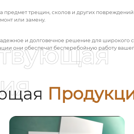
а предмет трещин, сколов и других повреждени
монт или замену.
 надежное и долговечное решение для широкого
ствующая
ации они обеспечат бесперебойную работу вашего
ия
ующая
Продукц