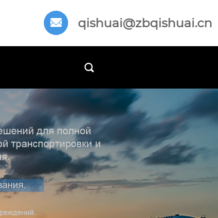
qishuai@zbqishuai.cn

