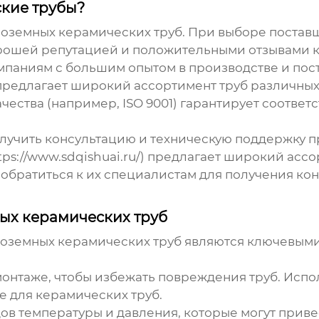
ские трубы?
ноземных керамических труб
. При выборе постав
рошей репутацией и положительными отзывами к
мпаниям с большим опытом в производстве и пос
предлагает широкий ассортимент труб различны
чества (например, ISO 9001) гарантирует соотв
учить консультацию и техническую поддержку пр
tps://www.sdqishuai.ru/
) предлагает широкий асс
 обратиться к их специалистам для получения ко
ых керамических труб
оземных керамических труб
являются ключевыми 
онтаже, чтобы избежать повреждения труб. Исп
е для
керамических труб
.
ов температуры и давления, которые могут прив