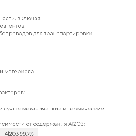
ости, включая:
еагентов.
убопроводов для транспортировки
и материала.
факторов:
ем лучше механические и термические
симости от содержания Al2O3:
Al2O3 99.7%