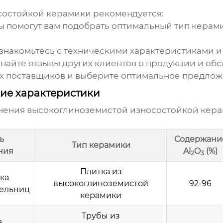
состойкой керамики
рекомендуется:
 помогут вам подобрать оптимальный тип керами
накомьтесь с техническими характеристиками и
найте отзывы других клиентов о продукции и об
х поставщиков и выберите оптимальное предлож
ие характеристики
енения
высокоглиноземистой износостойкой кер
ь
Содержани
Тип керамики
ния
Al
O
(%)
2
3
Плитка из
ка
высокоглиноземистой
92-96
ельниц
керамики
Трубы из
а