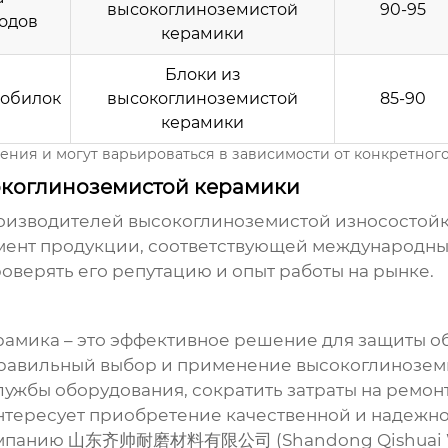
высокоглиноземистой
90-95
одов
керамики
Блоки из
робилок
высокоглиноземистой
85-90
керамики
ния и могут варьироваться в зависимости от конкретного
сокоглиноземистой керамики
роизводителей
высокоглиноземистой износостой
ент продукции, соответствующей международным
оверять его репутацию и опыт работы на рынке.
рамика
– это эффективное решение для защиты об
Правильный выбор и применение
высокоглинозем
лужбы оборудования, сократить затраты на ремонт
интересует приобретение качественной и надежн
омпанию
山东齐帅耐磨材料有限公司
(Shandong Qishuai W