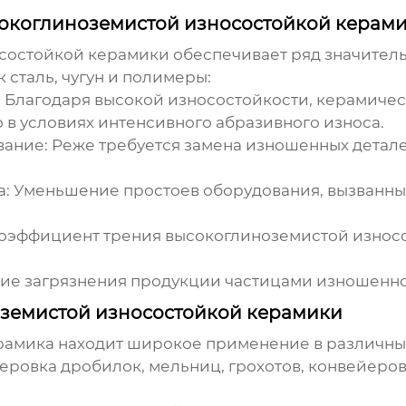
окоглиноземистой износостойкой керам
состойкой керамики
обеспечивает ряд значител
сталь, чугун и полимеры:
:
Благодаря высокой износостойкости, керамичес
 в условиях интенсивного абразивного износа.
вание:
Реже требуется замена изношенных деталей
а:
Уменьшение простоев оборудования, вызванны
оэффициент трения
высокоглиноземистой износ
ие загрязнения продукции частицами изношенно
земистой износостойкой керамики
рамика
находит широкое применение в различны
еровка дробилок, мельниц, грохотов, конвейеров