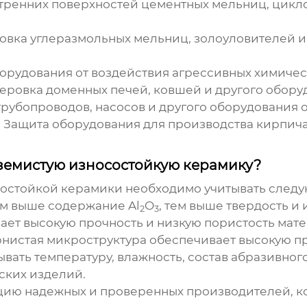
тренних поверхностей цементных мельниц, цикло
вка углеразмольных мельниц, золоуловителей и
орудования от воздействия агрессивных химичес
еровка доменных печей, ковшей и другого обору
рубопроводов, насосов и другого оборудования о
:
Защита оборудования для производства кирпича
оземистую износостойкую керамику?
состойкой керамики
необходимо учитывать след
м выше содержание Al
O
, тем выше твердость и
2
3
ает высокую прочность и низкую пористость мате
истая микроструктура обеспечивает высокую пр
ать температуру, влажность, состав абразивног
ских изделий.
ию надежных и проверенных производителей, ко