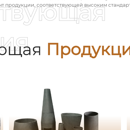
ствующая
т продукции, соответствующей высоким стандарт
ия
ующая
Продукц