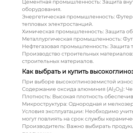
Цементная промышленность:
Защита вну
оборудования.
Энергетическая промышленность:
Футеро
тепловых электростанций.
Химическая промышленность:
Защита об
Металлургическая промышленность:
Фут
Нефтегазовая промышленность:
Защита т
Производство строительных материалов
строительных материалов.
Как выбрать и купить высокоглин
При выборе
высокоглиноземистой изно
Содержание оксида алюминия (Al
O
):
Че
2
3
Плотность:
Высокая плотность обеспечив
Микроструктура:
Однородная и мелкозерн
Условия эксплуатации:
Необходимо учитыв
могут повлиять на срок службы керамиче
Производитель:
Важно выбирать продукц