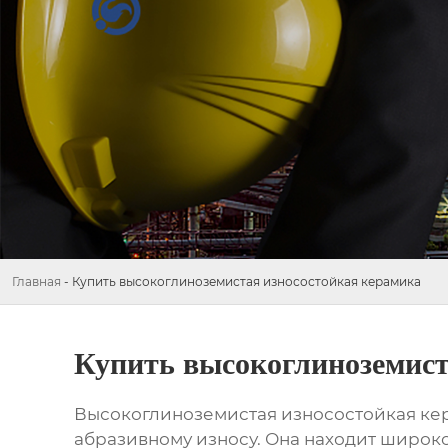
Главная
-
Купить высокоглиноземистая износостойкая керамика
Купить высокоглиноземист
Высокоглиноземистая износостойкая ке
абразивному износу. Она находит широ