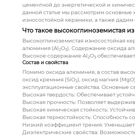
цементной до энергетической и химичес
данной статье мы рассмотрим основные
износостойкой керамики
, а также дадим
Что такое высокоглиноземистая и
Высокоглиноземистая износостойкая ке
алюминия (Al
O
). Содержание оксида ал
2
3
Высокое содержание Al
O
обеспечивает 
2
3
Состав и свойства
Помимо оксида алюминия, в состав
высо
оксид кремния (SiO
), оксид магния (MgO
2
эксплуатационные свойства. Основные с
Высокая твердость:
Обеспечивает устойчи
Высокая прочность:
Позволяет выдержива
Высокая химическая стойкость:
Устойчиво
Высокая термостойкость:
Способность со
Низкий коэффициент трения:
Уменьшает 
Диэлектрические свойства:
Возможность 