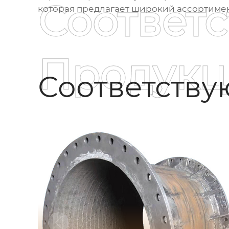
Соответ
которая предлагает широкий ассортимен
Продукц
Соответств