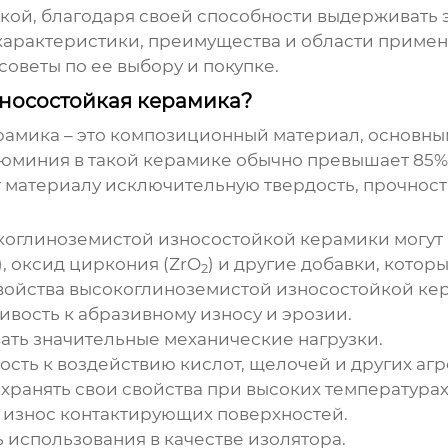
кой, благодаря своей способности выдерживать 
 характеристики, преимущества и области приме
 советы по ее выбору и покупке.
зносостойкая керамика?
рамика
– это композиционный материал, основны
юминия в такой керамике обычно превышает 85%, 
материалу исключительную твердость, прочность
коглиноземистой износостойкой керамики
могут 
), оксид циркония (ZrO
) и другие добавки, котор
2
войства
высокоглиноземистой износостойкой ке
вость к абразивному износу и эрозии.
ть значительные механические нагрузки.
сть к воздействию кислот, щелочей и других агр
хранять свои свойства при высоких температурах
износ контактирующих поверхностей.
использования в качестве изолятора.