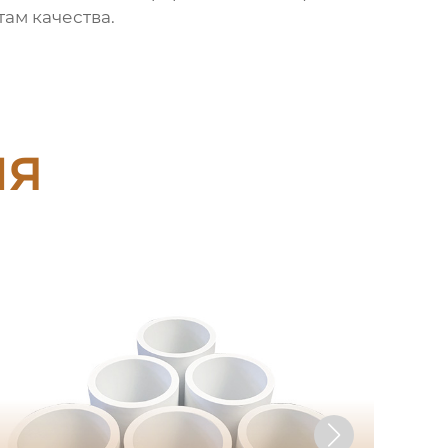
ам качества.
ия