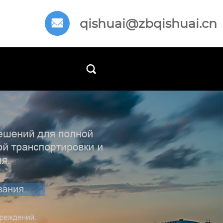
qishuai@zbqishuai.cn

