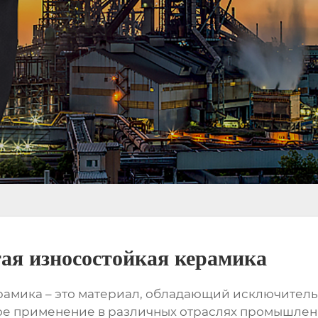
ая износостойкая керамика
рамика
– это материал, обладающий исключитель
кое применение в различных отраслях промышлен