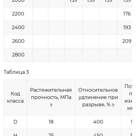
2000
159
159
159
159
2200
176
2400
193
2600
209
2800
Таблица 3
Пот
Растяжительная
Относительное
Код
пр
прочность, МПа
удлинение при
класса
изно
≥
разрыве, % ≥
мм³
D
18
400
9
H
25
450
12