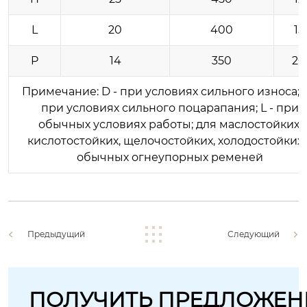
L
20
400
15
P
14
350
20
Примечание: D - при условиях сильного износа; H
при условиях сильного поцарапания; L - при
обычных условиях работы; для маслостойких,
кислотостойких, щелочостойких, холодостойких 
обычных огнеупорных ременей
Предыдущий
Следующий
ПОЛУЧИТЬ ПРЕДЛОЖЕН