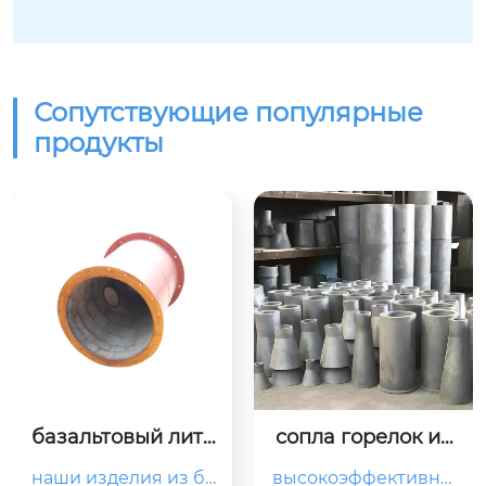
Сопутствующие популярные
продукты
базальтовый лито
сопла горелок из
й камень
 карбида кремния
наши изделия из ба
высокоэффективны