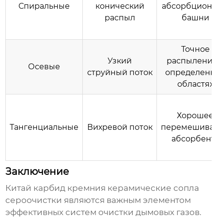
Спиральные
конический
абсорбцион
распыл
башни
Точное
Узкий
распыление
Осевые
струйный поток
определенн
областях
Хорошее
Тангенциальные
Вихревой поток
перемешива
абсорбент
Заключение
Китай карбид кремния керамические сопла
сероочистки
являются важным элементом
эффективных систем очистки дымовых газов.