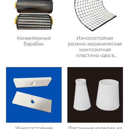
Конвейерный
Износостойкая
барабан
резино-керамическая
композитная
пластина «два в
одном»
Износостойкие
Фасонные изделия из