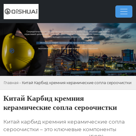
Главная
-
Китай Карбид кремния керамические сопла сероочистки
Китай Карбид кремния
керамические сопла сероочистки
Китай карбид кремния керамические сопла
сероочистки
– это ключевые компоненты