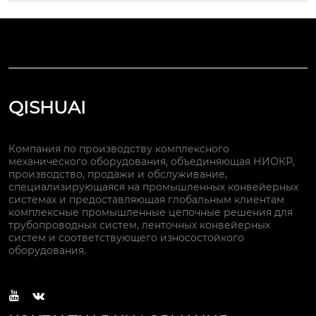
QISHUAI
Компания по производству комплексного
механического оборудования, объединяющая НИОКР,
производство, продажи и обслуживание,
специализирующаяся на промышленных конвейерных
системах и предоставляющая глобальным клиентам
комплексные промышленные цепочные решения для
трубопроводных систем, ленточных конвейерных
систем и соответствующего износостойкого
оборудования.

