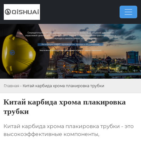
Главная
-
Китай карбида хрома плакировка трубки
Китай карбида хрома плакировка
трубки
Китай карбида хрома плакировка трубки
- это
высокоэффективные компоненты,