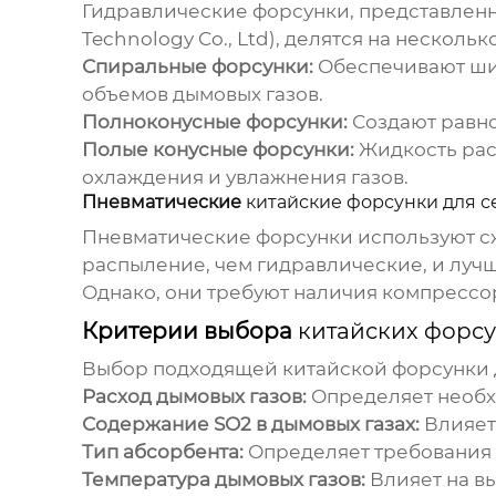
Гидравлические форсунки, представле
Technology Co., Ltd)
, делятся на несколь
Спиральные форсунки:
Обеспечивают шир
объемов дымовых газов.
Полноконусные форсунки:
Создают равно
Полые конусные форсунки:
Жидкость рас
охлаждения и увлажнения газов.
Пневматические
китайские форсунки для с
Пневматические форсунки используют сж
распыление, чем гидравлические, и лучш
Однако, они требуют наличия компрессор
Критерии выбора
китайских форсу
Выбор подходящей
китайской форсунки 
Расход дымовых газов:
Определяет необх
Содержание SO2 в дымовых газах:
Влияет
Тип абсорбента:
Определяет требования 
Температура дымовых газов:
Влияет на в