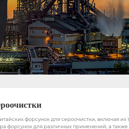
ероочистки
итайских форсунок для сероочистки
, включая их
ра форсунок для различных применений, а также