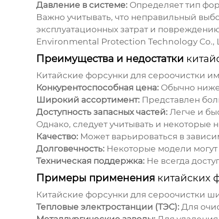
Давление в системе:
Определяет тип фор
Важно учитывать, что неправильный выб
эксплуатационных затрат и повреждению
Environmental Protection Technology Co., 
Преимущества и недостатки
китай
Китайские форсунки для сероочистки
им
Конкурентоспособная цена:
Обычно ниже,
Широкий ассортимент:
Представлен бол
Доступность запасных частей:
Легче и бы
Однако, следует учитывать и некоторые н
Качество:
Может варьироваться в зависи
Долговечность:
Некоторые модели могут 
Техническая поддержка:
Не всегда досту
Примеры применения
китайских 
Китайские форсунки для сероочистки
ши
Тепловые электростанции (ТЭС):
Для очис
Металлургические заводы:
Для удаления 