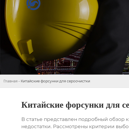
Главная
-
Китайские форсунки для сероочистки
Китайские форсунки для с
В статье представлен подробный обзор
к
недостатки. Рассмотрены критерии выбо