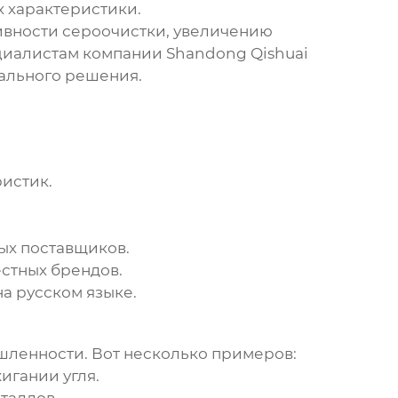
х характеристики.
ивности сероочистки, увеличению
ециалистам компании
Shandong Qishuai
ального решения.
истик.
.
ых поставщиков.
стных брендов.
а русском языке.
ленности. Вот несколько примеров:
игании угля.
таллов.