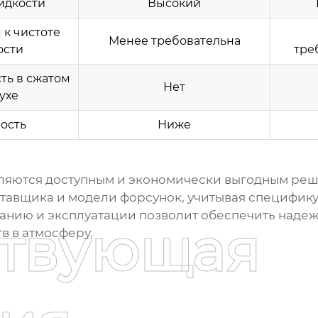
идкости
Высокий
 к чистоте
Менее требовательна
ости
тре
ть в сжатом
Нет
ухе
ость
Ниже
ляются доступным и экономически выгодным реш
ставщика и модели форсунок, учитывая специфику
нию и эксплуатации позволит обеспечить надеж
ствующая
в в атмосферу.