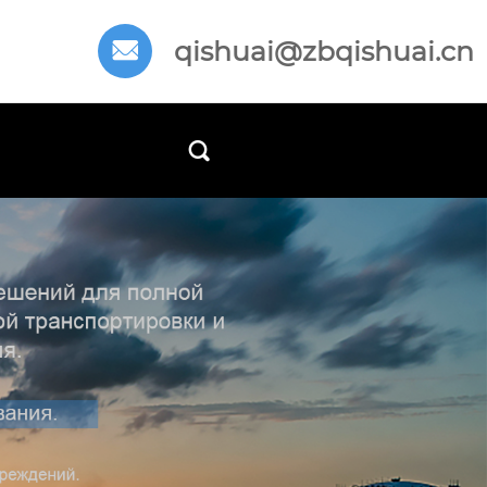
qishuai@zbqishuai.cn

