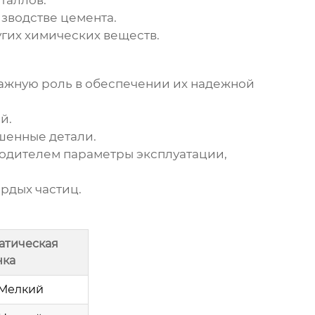
зводстве цемента.
угих химических веществ.
ажную роль в обеспечении их надежной
й.
шенные детали.
дителем параметры эксплуатации,
рдых частиц.
атическая
нка
Мелкий