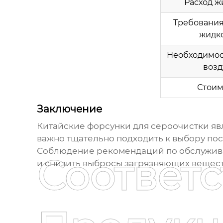
Расход ж
Требования
жидк
Необходимос
возд
Стоим
Заключение
Китайские форсунки для сероочистки
яв
важно тщательно подходить к выбору по
Соблюдение рекомендаций по обслужива
Соответ
и снизить выбросы загрязняющих вещест