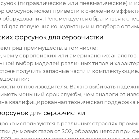
сунок (гидравлические или пневматические) и и
ор форсунок может привести к снижению эффект
 оборудования. Рекомендуется обратиться к сп
Ltd
для получения консультации и подбора оптим
ских форсунок для сероочистки
еют ряд преимуществ, в том числе:
 чем у европейских или американских аналогов.
ьшой выбор моделей различных типов и характер
стрее получить запасные части и комплектующие
едостатки:
мости от производителя. Важно выбирать надежн
иметь меньший срок службы, чем аналоги от изве
пна квалифицированная техническая поддержка н
форсунок для сероочистки
роко используются в различных отраслях промыш
тки дымовых газов от SO2, образующегося при сж
SO2 из отходящих газов при выплавке цветных ме