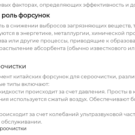
евых факторах, определяющих эффективность и д
и роль форсунок
 в снижении выбросов загрязняющих веществ, та
ются в энергетике, металлургии, химической пр
ива или другие процессы, приводящие к образов
распыление абсорбента (обычно известкового ил
оочистки
имент
китайских форсунок для сероочистки
, разл
ые типы включают:
дкости происходит за счет давления. Просты в 
ия используется сжатый воздух. Обеспечивают б
оисходит за счет колебаний ультразвуковой час
в обслуживании.
ероочистки