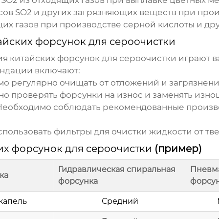
ов SO2 и других загрязняющих веществ при прои
их газов при производстве серной кислоты и др
айских форсунок для сероочистки
ия
китайских форсунок для сероочистки
играют в
ендации включают:
о регулярно очищать от отложений и загрязнени
о проверять форсунки на износ и заменять изно
еобходимо соблюдать рекомендованные произво
ользовать фильтры для очистки жидкости от тве
их форсунок для сероочистки
(пример)
Гидравлическая спиральная
Пневм
ка
форсунка
форсу
капель
Средний