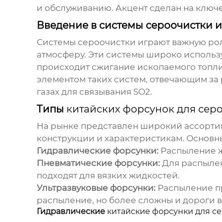
и обслуживанию. Акцент сделан на ключ
Введение в системы сероочистки 
Системы сероочистки играют важную роль
атмосферу. Эти системы широко использу
происходит сжигание ископаемого топл
элементом таких систем, отвечающим за 
газах для связывания SO2.
Типы
китайских форсунок для сер
На рынке представлен широкий ассорт
конструкции и характеристикам. Основн
Гидравлические форсунки:
Распыление жи
Пневматические форсунки:
Для распылен
подходят для вязких жидкостей.
Ультразвуковые форсунки:
Распыление пр
распыление, но более сложны и дороги 
Гидравлические
китайские форсунки для с