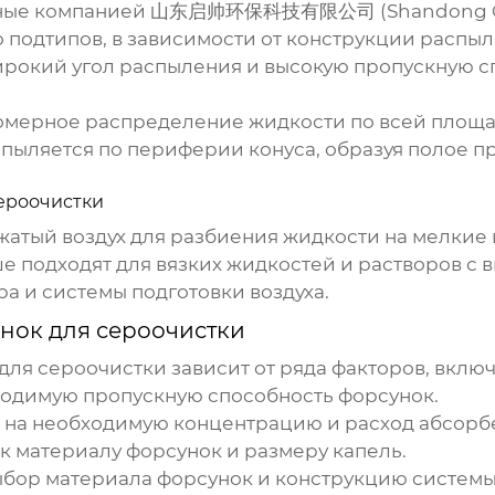
нные компанией
山东启帅环保科技有限公司 (Shandong Qishu
ко подтипов, в зависимости от конструкции распыл
окий угол распыления и высокую пропускную сп
мерное распределение жидкости по всей площа
пыляется по периферии конуса, образуя полое пр
ероочистки
атый воздух для разбиения жидкости на мелкие 
е подходят для вязких жидкостей и растворов с
а и системы подготовки воздуха.
нок для сероочистки
для сероочистки
зависит от ряда факторов, включ
одимую пропускную способность форсунок.
 на необходимую концентрацию и расход абсорбе
к материалу форсунок и размеру капель.
ыбор материала форсунок и конструкцию системы