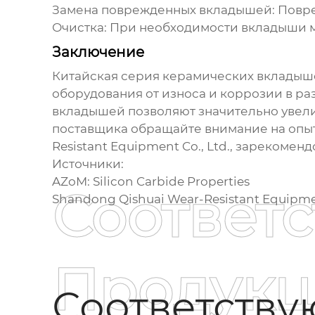
Замена поврежденных вкладышей:
Повре
Очистка:
При необходимости вкладыши м
Заключение
Китайская серия керамических вкладыш
оборудования от износа и коррозии в р
вкладышей позволяют значительно увелич
поставщика обращайте внимание на опыт
Resistant Equipment Co., Ltd.
, зарекоменд
Источники:
AZoM: Silicon Carbide Properties
Соответ
Shandong Qishuai Wear-Resistant Equipmen
Продукц
Соответств