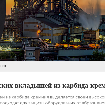
мния
ских вкладышей из карбида кре
ей из карбида кремния
выделяется своей высоко
подходят для защиты оборудования от абразивног