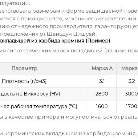
плуатации.
етствовать размерам и форме защищаемой пове
ться с помощью клея, механических креплений 
ию от надежного производителя, гарантирующего
а предложения от
Шаньдун Цишуай
.
 вкладышей из карбида кремния (Пример)
я гипотетических марок вкладышей (данные при
Параметр
Марка A
Марка
Плотность (г/см3)
3.1
3.2
дость по Виккерсу (HV)
2800
3000
ая рабочая температура (°C)
1600
1700
 в качестве примера и могут отличаться от реаль
и керамических вкладышей из карбида кремния