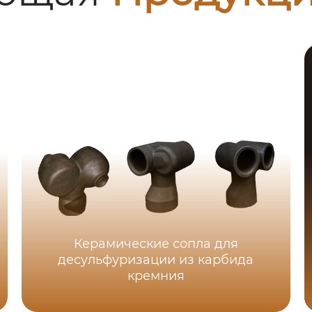
Керамические сопла для
десульфуризации из карбида
кремния