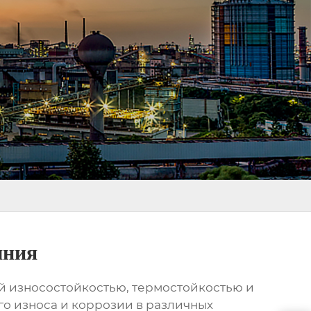
мния
й износостойкостью, термостойкостью и
о износа и коррозии в различных