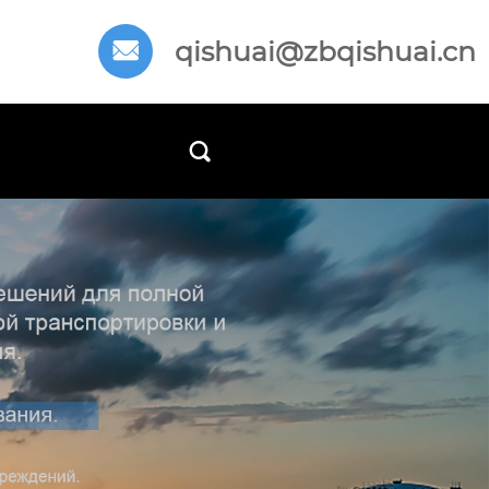
qishuai@zbqishuai.cn

