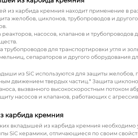
шей из карбида кремния
ей из карбида кремния
находит применение в ра
ита желобов, циклонов, трубопроводов и другого
ов.
 реакторов, насосов, клапанов и трубопроводов 
ществ.
 трубопроводов для транспортировки угля и зол
мельниц, сепараторов и другого оборудования д
ыши из SiC используются для защиты желобов, п
нным движением твердых частиц.*
Защита циклоно
зноса, вызванного высокоскоростным потоком аб
щиту насосов и клапанов, работающих с агресси
з карбида кремния
ких вкладышей из карбида кремния
необходимо 
пы SiC керамики, отличающиеся по своим свойст