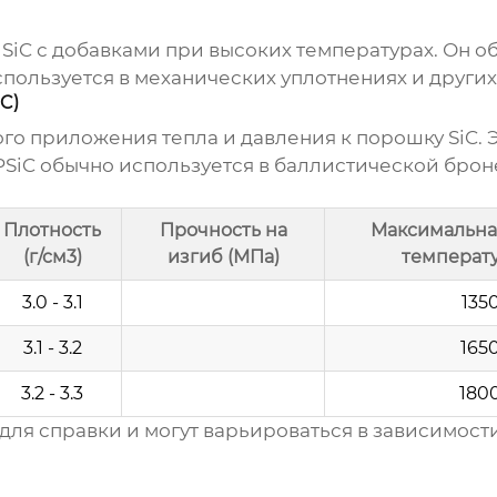
 SiC с добавками при высоких температурах. Он 
спользуется в механических уплотнениях и други
C)
го приложения тепла и давления к порошку SiC. 
PSiC обычно используется в баллистической броне
Плотность
Прочность на
Максимальна
(г/см3)
изгиб (МПа)
температу
3.0 - 3.1
135
3.1 - 3.2
165
3.2 - 3.3
180
ля справки и могут варьироваться в зависимости