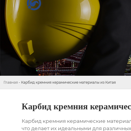
Главная
-
Карбид кремния керамические материалы из Китая
Карбид кремния керамичес
Карбид кремния керамические материал
что делает их идеальными для различных