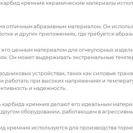
,
карбид кремния керамические материалы
испол
ия
отличным абразивным материалом. Он использ
отке и других приложениях, где требуется абраз
 его ценным материалом для огнеупорных изделий
ях. Он может выдерживать экстремальные темпер
водниковых устройствах, таких как силовые транз
и работать при высоких напряжениях и температу
ктивность и надежность.
ь
карбида кремния
делают его идеальным матери
 другом оборудовании, работающем в агрессивны
ид кремния
используется для производства торм