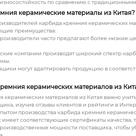
 износостойкость по сравнению с традиционными
емния керамические материалы из Китая?
роизводителей
карбида кремния керамических м
ющие преимущества:
роизводители часто предлагают более низкие ц
ские компании производят широкий спектр
карб
рмы.
щики могут адаптировать продукцию в соответс
кремния керамических материалов из Кит
я керамических материалов из Китая
важно учит
ика, изучив отзывы клиентов и рейтинги в Интер
опытом производства
карбида кремния керамиче
 имеет соответствующие сертификаты качества, та
роизводственные мощности поставщика, чтобы уб
а.