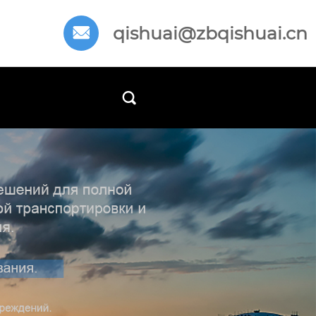
qishuai@zbqishuai.cn

