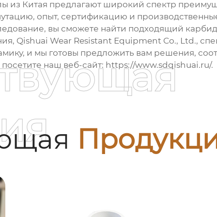
ы из Китая
предлагают широкий спектр преимущ
путацию, опыт, сертификацию и производственны
ледование, вы сможете найти подходящий
карбид
, Qishuai Wear Resistant Equipment Co., Ltd., с
амику, и мы готовы предложить вам решения, со
ствующая
посетите наш веб-сайт:
https://www.sdqishuai.ru/
.
ия
ующая
Продукц