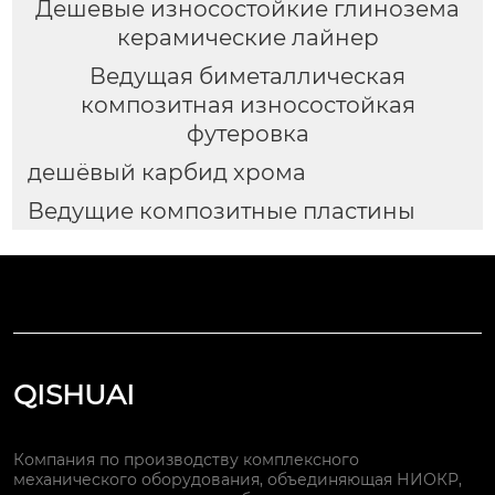
Дешевые износостойкие глинозема
керамические лайнер
Ведущая биметаллическая
композитная износостойкая
футеровка
дешёвый карбид хрома
Ведущие композитные пластины
QISHUAI
Компания по производству комплексного
механического оборудования, объединяющая НИОКР,