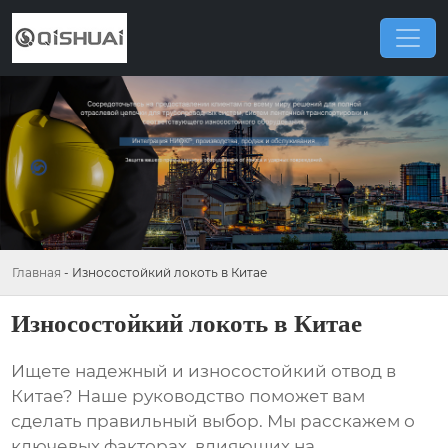
Главная
-
Износостойкий локоть в Китае
Износостойкий локоть в Китае
Ищете надежный и
износостойкий отвод в
Китае
? Наше руководство поможет вам
сделать правильный выбор. Мы расскажем о
ключевых факторах, влияющих на