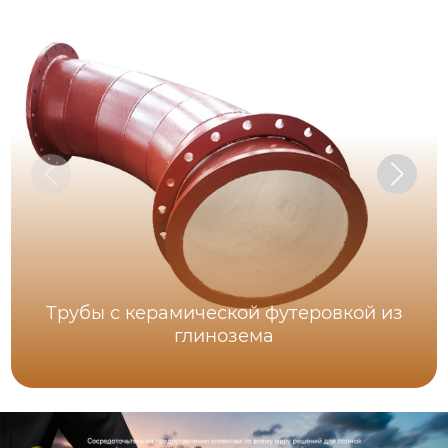
Трубы с керамической футеровкой из
глинозема