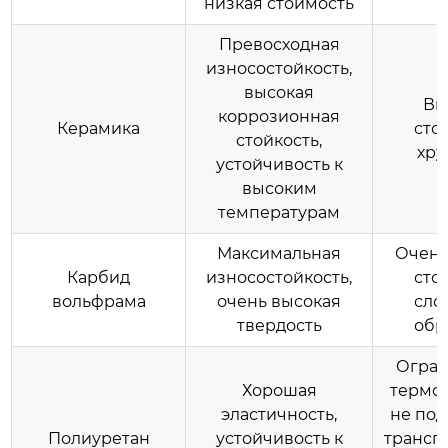
низкая стоимость
Превосходная
износостойкость,
высокая
Вы
коррозионная
Керамика
сто
стойкость,
хру
устойчивость к
высоким
температурам
Максимальная
Очень
Карбид
износостойкость,
сто
вольфрама
очень высокая
сло
твердость
обр
Огра
Хорошая
термос
эластичность,
не под
Полиуретан
устойчивость к
трансп