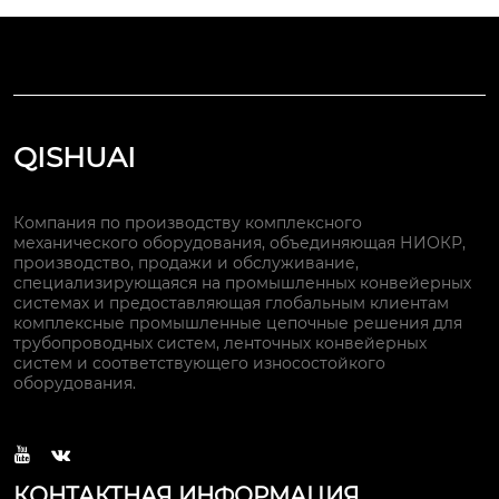
QISHUAI
Компания по производству комплексного
механического оборудования, объединяющая НИОКР,
производство, продажи и обслуживание,
специализирующаяся на промышленных конвейерных
системах и предоставляющая глобальным клиентам
комплексные промышленные цепочные решения для
трубопроводных систем, ленточных конвейерных
систем и соответствующего износостойкого
оборудования.


КОНТАКТНАЯ ИНФОРМАЦИЯ