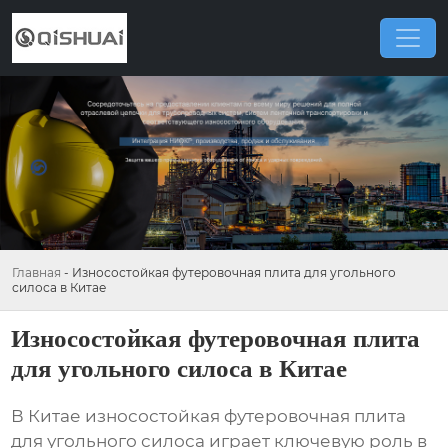
Главная
-
Износостойкая футеровочная плита для угольного
силоса в Китае
Износостойкая футеровочная плита
для угольного силоса в Китае
В Китае
износостойкая футеровочная плита
для угольного силоса
играет ключевую роль в