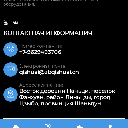
оборудования.


КОНТАКТНАЯ ИНФОРМАЦИЯ
Номер компании:

+7-9629493706
Электронная почта:

qishuai@zbqishuai.cn
Адресс компании:
Восток деревни Наньци, поселок

Фэнхуан, район Линьцзы, город
Цзыбо, провинция Шаньдун




Авторское право©ООО Шаньдун Цишуай