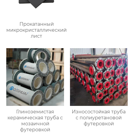
Прокатанный
микрокристаллический
лист
Глиноземистая
Износостойкая труба
керамическая труба с
с полиуретановой
мозаичной
футеровкой
футеровкой