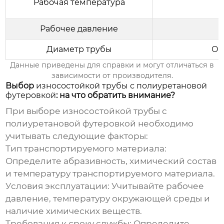
Рабочая температура
Рабочее давление
Диаметр трубы
От
Данные приведены для справки и могут отличаться в
зависимости от производителя.
Выбор
износостойкой трубы с полиуретановой
футеровкой
: на что обратить внимание?
При выборе
износостойкой трубы с
полиуретановой футеровкой
необходимо
учитывать следующие факторы:
Тип транспортируемого материала:
Определите абразивность, химический состав
и температуру транспортируемого материала.
Условия эксплуатации:
Учитывайте рабочее
давление, температуру окружающей среды и
наличие химических веществ.
Требования к сроку службы:
Определите